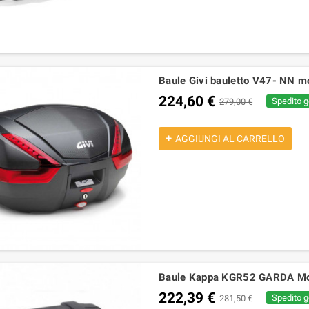
Baule Givi bauletto V47- NN 
224,60 €
Spedito g
279,00 €
AGGIUNGI AL CARRELLO
Baule Kappa KGR52 GARDA Mono
222,39 €
Spedito g
281,50 €