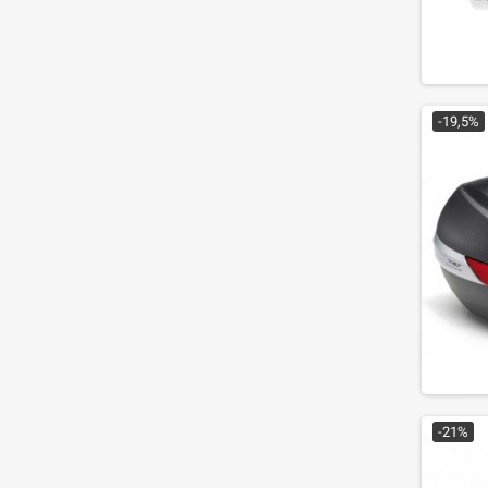
-19,5%
-21%