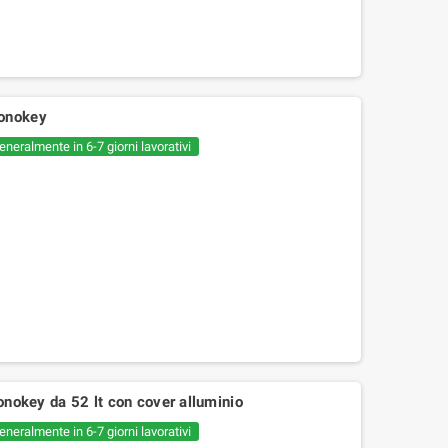
monokey
eneralmente in 6-7 giorni lavorativi
key da 52 lt con cover alluminio
eneralmente in 6-7 giorni lavorativi