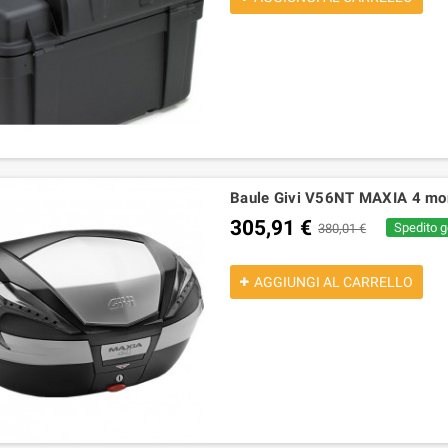
Baule Givi V56NT MAXIA 4 mo
305,91 €
Spedito g
380,01 €
AGGIUNGI AL CARRELLO