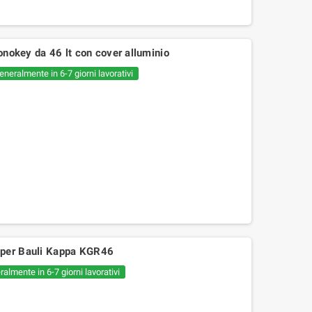
key da 46 lt con cover alluminio
eneralmente in 6-7 giorni lavorativi
 per Bauli Kappa KGR46
almente in 6-7 giorni lavorativi