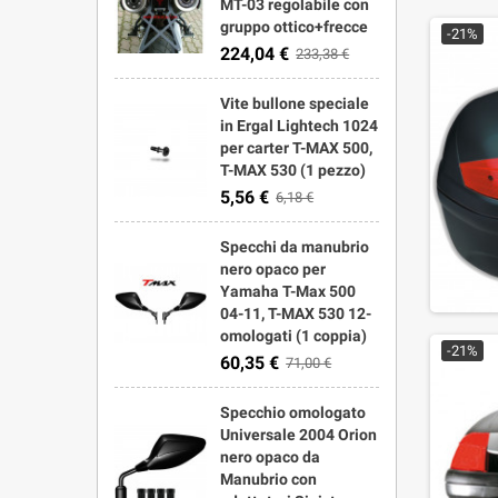
MT-03 regolabile con
gruppo ottico+frecce
-21%
224,04 €
233,38 €
Vite bullone speciale
in Ergal Lightech 1024
per carter T-MAX 500,
T-MAX 530 (1 pezzo)
5,56 €
6,18 €
Specchi da manubrio
nero opaco per
Yamaha T-Max 500
04-11, T-MAX 530 12-
omologati (1 coppia)
-21%
60,35 €
71,00 €
Specchio omologato
Universale 2004 Orion
nero opaco da
Manubrio con