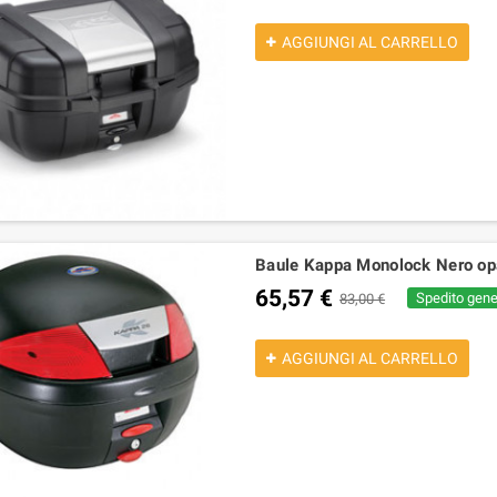
AGGIUNGI AL CARRELLO
Baule Kappa Monolock Nero o
65,57 €
Spedito gener
83,00 €
AGGIUNGI AL CARRELLO