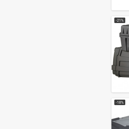
-21%
-18%