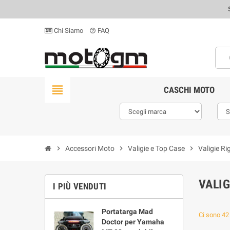
Chi Siamo
FAQ
help_outline
view_headline
CASCHI MOTO
chevron_right
Accessori Moto
chevron_right
Valigie e Top Case
chevron_right
Valigie Ri
VALIG
I PIÙ VENDUTI
Portatarga Mad
Ci sono 42 
Doctor per Yamaha