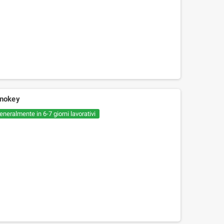
nokey
eneralmente in 6-7 giorni lavorativi