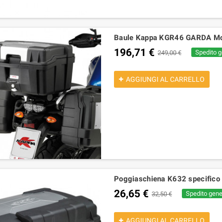
Baule Kappa KGR46 GARDA Mono
196,71 €
Spedito g
249,00 €
AGGIUNGI AL CARRELLO
Poggiaschiena K632 specifico
26,65 €
Spedito gener
32,50 €
AGGIUNGI AL CARRELLO