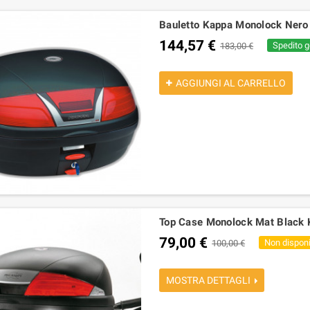
Bauletto Kappa Monolock Nero
144,57 €
Spedito g
183,00 €
AGGIUNGI AL CARRELLO
Top Case Monolock Mat Black
79,00 €
Non disponi
100,00 €
MOSTRA DETTAGLI