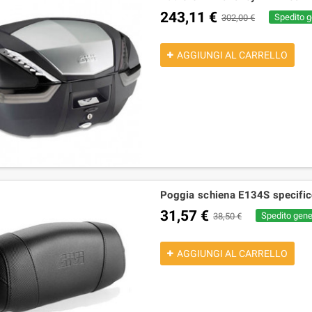
243,11 €
Spedito g
302,00 €
AGGIUNGI AL CARRELLO
Poggia schiena E134S specific
31,57 €
Spedito gener
38,50 €
AGGIUNGI AL CARRELLO