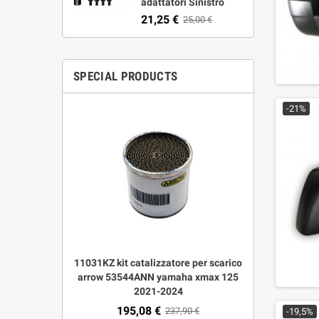
adattatori Sinistro
21,25 €
25,00 €
SPECIAL PRODUCTS
-21%
le corto
11031KZ kit catalizzatore per scarico
53544ANN s
Multistrada
arrow 53544ANN yamaha xmax 125
urban dark
mologato
2021-2024
195,08 €
422
00 €
237,90 €
-19,5%