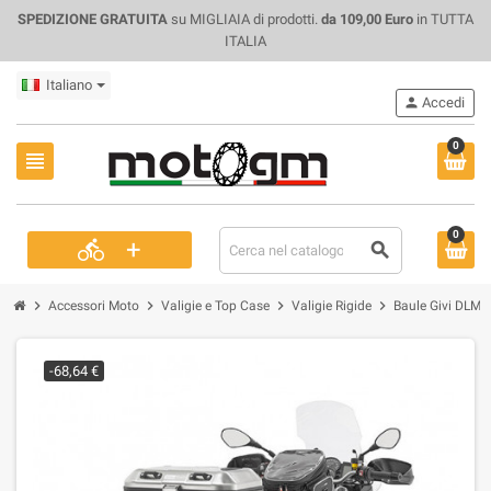
SPEDIZIONE GRATUITA
su MIGLIAIA di prodotti.
da 109,00 Euro
in TUTTA
ITALIA
Italiano
person
Accedi
0
view_headline
0
+
directions_bike
search
chevron_right
chevron_right
chevron_right
chevron_right
Accessori Moto
Valigie e Top Case
Valigie Rigide
Baule Givi DLM46
-68,64 €