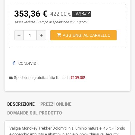
353,36 €
422,00 €
- 68,64 €
Tasse incluse
Tempo di spedizione in 6-7 giorni
shopping_cart
remove
add
AGGIUNGI AL CARRELLO
CONDIVIDI
Spedizione gratuita tutta Italia da
€109.00!
local_shipping
DESCRIZIONE
PREZZI ONLINE
DOMANDE SUL PRODOTTO
Valigia Monokey Trekker Dolomiti in alluminio naturale, 46 lt. - Fondo
e coperchio imbutito e ribattini in acciaio inox - Chiusura Security