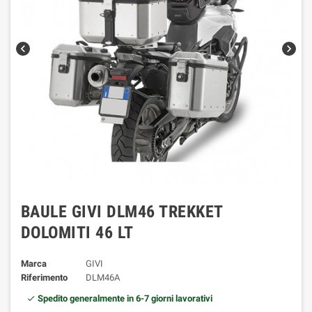
chevron_left
chevron_right
BAULE GIVI DLM46 TREKKET
DOLOMITI 46 LT
Marca
GIVI
Riferimento
DLM46A
Spedito generalmente in 6-7 giorni lavorativi