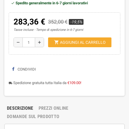
Spedito generalmente in 6-7 giorni lavorativi
283,36 €
352,00 €
-19,5%
Tasse incluse
Tempo di spedizione in 6-7 giorni
shopping_cart
remove
add
AGGIUNGI AL CARRELLO
CONDIVIDI
Spedizione gratuita tutta Italia da
€109.00!
local_shipping
DESCRIZIONE
PREZZI ONLINE
DOMANDE SUL PRODOTTO