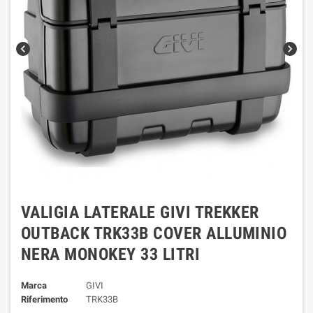
chevron_left
chevron_right
VALIGIA LATERALE GIVI TREKKER
OUTBACK TRK33B COVER ALLUMINIO
NERA MONOKEY 33 LITRI
Marca
GIVI
Riferimento
TRK33B