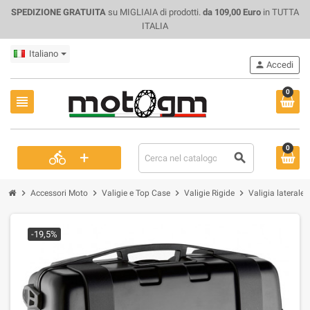
SPEDIZIONE GRATUITA
su MIGLIAIA di prodotti.
da 109,00 Euro
in TUTTA
ITALIA
Italiano
person
Accedi
0
view_headline
0
+
directions_bike
search
chevron_right
chevron_right
chevron_right
chevron_right
Accessori Moto
Valigie e Top Case
Valigie Rigide
Valigia laterale
-19,5%