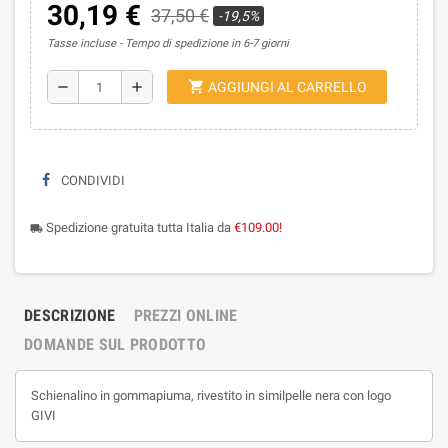
30,19 €
37,50 €
-19,5%
Tasse incluse
Tempo di spedizione in 6-7 giorni
shopping_cart
remove
add
AGGIUNGI AL CARRELLO
CONDIVIDI
Spedizione gratuita tutta Italia da
€109.00!
local_shipping
DESCRIZIONE
PREZZI ONLINE
DOMANDE SUL PRODOTTO
Schienalino in gommapiuma, rivestito in similpelle nera con logo
GIVI