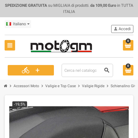
SPEDIZIONE GRATUITA
su MIGLIAIA di prodotti.
da 109,00 Euro
in TUTTA
ITALIA
Italiano
person
Accedi
0
view_headline
0
+
directions_bike
search
chevron_right
chevron_right
chevron_right
chevron_right
Accessori Moto
Valigie e Top Case
Valigie Rigide
Schienalino Givi
-19,5%