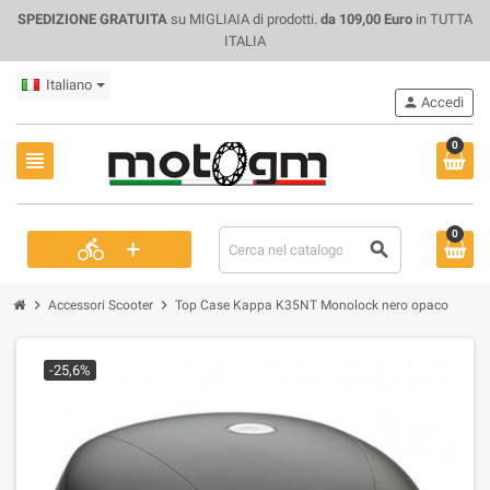
SPEDIZIONE GRATUITA
su MIGLIAIA di prodotti.
da 109,00 Euro
in TUTTA
ITALIA
Italiano
person
Accedi
0
view_headline
0
+
directions_bike
search
chevron_right
chevron_right
Accessori Scooter
Top Case Kappa K35NT Monolock nero opaco
-25,6%