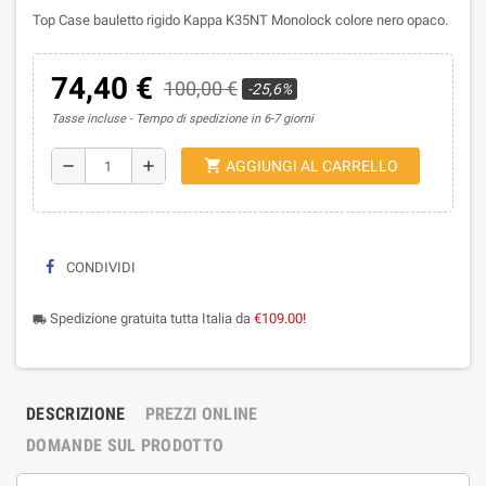
Top Case bauletto rigido Kappa K35NT Monolock colore nero opaco.
74,40 €
100,00 €
-25,6%
Tasse incluse
Tempo di spedizione in 6-7 giorni
shopping_cart
remove
add
AGGIUNGI AL CARRELLO
CONDIVIDI
Spedizione gratuita tutta Italia da
€109.00!
local_shipping
DESCRIZIONE
PREZZI ONLINE
DOMANDE SUL PRODOTTO