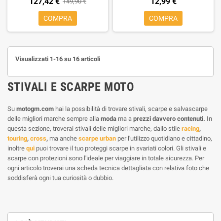
127,42 €
12,99 €
149,90 €
COMPRA
COMPRA
Visualizzati 1-16 su 16 articoli
STIVALI E SCARPE MOTO
Su
motogm.com
hai la possibilità di trovare stivali, scarpe e salvascarpe
delle migliori marche sempre alla
moda
ma a
prezzi davvero contenuti.
In
questa sezione, troverai stivali delle migliori marche, dallo stile
racing
,
touring
,
cross
,
ma anche
scarpe urban
per l'utilizzo quotidiano e cittadino,
inoltre
qui
puoi trovare il tuo proteggi scarpe in svariati colori. Gli stivali e
scarpe con protezioni sono l'ideale per viaggiare in totale sicurezza. Per
ogni articolo troverai una scheda tecnica dettagliata con relativa foto che
soddisferà ogni tua curiosità o dubbio.