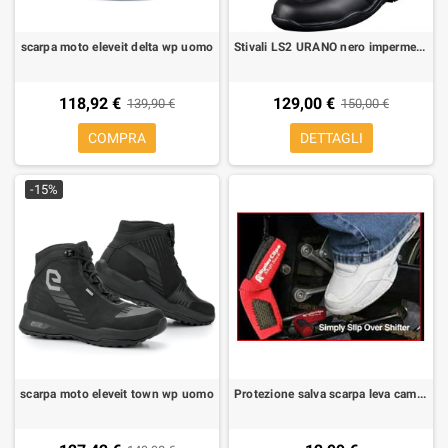
scarpa moto eleveit delta wp uomo
Stivali LS2 URANO nero impermeabili
118,92 €
129,00 €
139,90 €
150,00 €
COMPRA
DETTAGLI
-15%
scarpa moto eleveit town wp uomo
Protezione salva scarpa leva cambio By Ryder clips