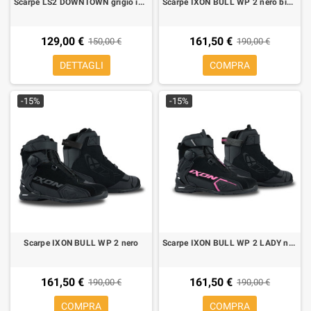
Scarpe LS2 DOWNTOWN grigio impermeabili
Scarpe IXON BULL WP 2 nero bianco rosso
129,00 €
161,50 €
150,00 €
190,00 €
DETTAGLI
COMPRA
-15%
-15%
Scarpe IXON BULL WP 2 nero
Scarpe IXON BULL WP 2 LADY nero fucsia
161,50 €
161,50 €
190,00 €
190,00 €
COMPRA
COMPRA