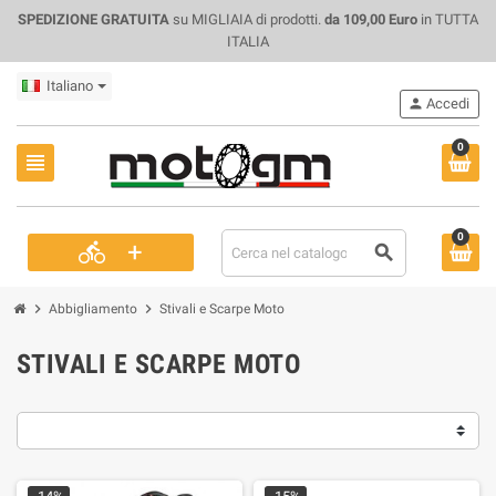
SPEDIZIONE GRATUITA
su MIGLIAIA di prodotti.
da 109,00 Euro
in TUTTA
ITALIA
Italiano
person
Accedi
0
view_headline
0
+
directions_bike
search
chevron_right
chevron_right
Abbigliamento
Stivali e Scarpe Moto
STIVALI E SCARPE MOTO