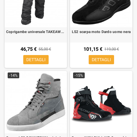
Coprigambe universale TAKEAWAY Tucano Urbano da indossare
LS2 scarpa moto Dardo uomo nera
46,75 €
101,15 €
55,00 €
119,00 €
DETTAGLI
DETTAGLI
-14%
-15%