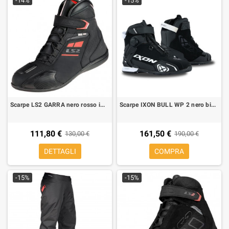
-14%
-15%
Scarpe LS2 GARRA nero rosso impermeabile
Scarpe IXON BULL WP 2 nero bianco
111,80 €
161,50 €
130,00 €
190,00 €
DETTAGLI
COMPRA
-15%
-15%