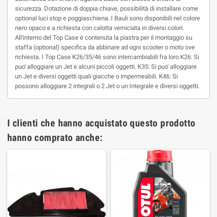
sicurezza. Dotazione di doppia chiave, possibilità di installare come
optional luci stop e poggiaschiena. I Bauli sono disponibili nel colore
nero opaco e a richiesta con calotta verniciata in diversi colori.
All'interno del Top Case è contenuta la piastra per il montaggio su
staffa (optional) specifica da abbinare ad ogni scooter o moto ove
richiesta. I Top Case K26/35/46 sono intercambiabili fra loro K26: Si
puo' alloggiare un Jet e alcuni piccoli oggetti. K35: Si puo' alloggiare
un Jet e diversi oggetti quali giacche o impermeabili. K46: Si
possono alloggiare 2 integrali o 2 Jet o un Integrale e diversi oggetti.
I clienti che hanno acquistato questo prodotto
hanno comprato anche: