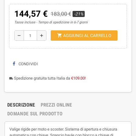
144,57 €
183,00 €
-21%
Tasse incluse
Tempo di spedizione in 6-7 giorni
shopping_cart
remove
add
AGGIUNGI AL CARRELLO
CONDIVIDI
Spedizione gratuita tutta Italia da
€109.00!
local_shipping
DESCRIZIONE
PREZZI ONLINE
DOMANDE SUL PRODOTTO
Valige rigide per moto e scooter. Sistema di apertura e chiusura
automatica con chiave. Sgancio baule con blocco a chiave di