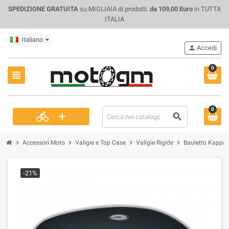
SPEDIZIONE GRATUITA
su MIGLIAIA di prodotti.
da 109,00 Euro
in TUTTA
ITALIA
Italiano
person
Accedi
0
view_headline
0
+
directions_bike
search
chevron_right
chevron_right
chevron_right
chevron_right
Accessori Moto
Valigie e Top Case
Valigie Rigide
Bauletto Kappa
-21%