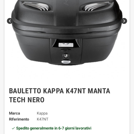
chevron_left
chevron_right
BAULETTO KAPPA K47NT MANTA
TECH NERO
Marca
Kappa
Riferimento
K47NT
Spedito generalmente in 6-7 giorni lavorativi