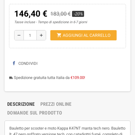
146,40 €
183,00 €
-20%
Tasse incluse
Tempo di spedizione in 6-7 giorni
shopping_cart
remove
add
AGGIUNGI AL CARRELLO
CONDIVIDI
Spedizione gratuita tutta Italia da
€109.00!
local_shipping
DESCRIZIONE
PREZZI ONLINE
DOMANDE SUL PRODOTTO
Bauletto per scooter e moto Kappa K47NT manta tech nero. Bauletto
lt. 47 nero goffrato versione tech, con catadiottri fumé, completo di