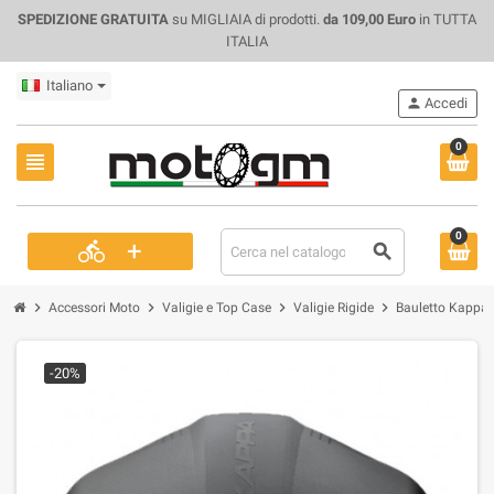
SPEDIZIONE GRATUITA
su MIGLIAIA di prodotti.
da 109,00 Euro
in TUTTA
ITALIA
Italiano
person
Accedi
0
view_headline
0
+
directions_bike
search
chevron_right
chevron_right
chevron_right
chevron_right
Accessori Moto
Valigie e Top Case
Valigie Rigide
Bauletto Kappa
-20%