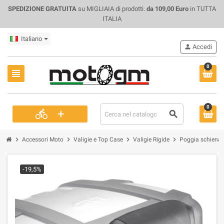
SPEDIZIONE GRATUITA
su MIGLIAIA di prodotti.
da 109,00 Euro
in TUTTA
ITALIA
Italiano
person
Accedi
0
view_headline
0
+
directions_bike
search
chevron_right
chevron_right
chevron_right
chevron_right
Accessori Moto
Valigie e Top Case
Valigie Rigide
Poggia schiena 
-19,5%