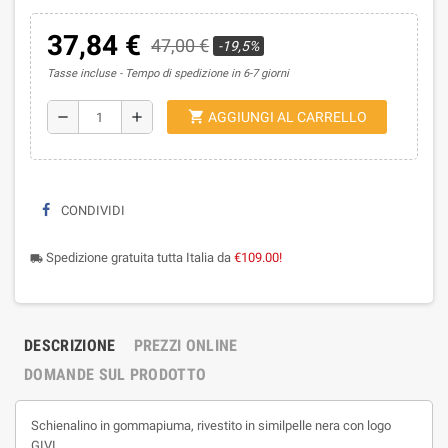
37,84 €
47,00 €
-19,5%
Tasse incluse
Tempo di spedizione in 6-7 giorni
shopping_cart
remove
add
AGGIUNGI AL CARRELLO
CONDIVIDI
Spedizione gratuita tutta Italia da
€109.00!
local_shipping
DESCRIZIONE
PREZZI ONLINE
DOMANDE SUL PRODOTTO
Schienalino in gommapiuma, rivestito in similpelle nera con logo
GIVI