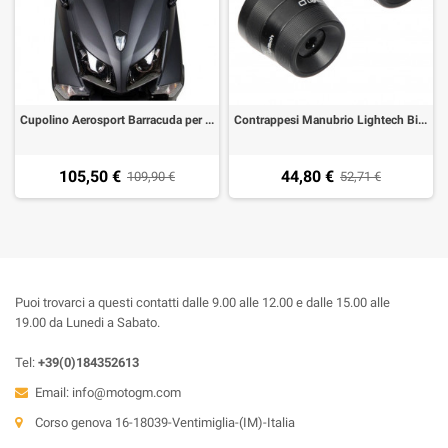
Cupolino Aerosport Barracuda per Yamaha T-MAX 530 12-16
Contrappesi Manubrio Lightech Bicolor Yamaha TMax 03-20,XMAX 400,TDM 900,Fazer 600/1000,MT-09,MT-07,XSR 700
105,50 €
44,80 €
109,90 €
52,71 €
Puoi trovarci a questi contatti dalle 9.00 alle 12.00 e dalle 15.00 alle
19.00 da Lunedi a Sabato.
Tel:
+39(0)184352613
Email:
info@motogm.com
Corso genova 16-18039-Ventimiglia-(IM)-Italia