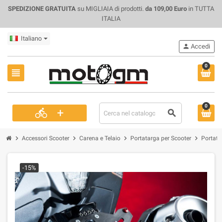
SPEDIZIONE GRATUITA
su MIGLIAIA di prodotti.
da 109,00 Euro
in TUTTA
ITALIA
Italiano
person
Accedi
0
view_headline
0
+
directions_bike
search
chevron_right
chevron_right
chevron_right
chevron_right
Accessori Scooter
Carena e Telaio
Portatarga per Scooter
Portata
-15%