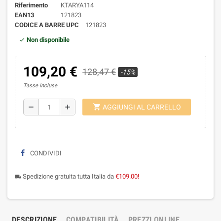
Riferimento
KTARYA114
EAN13
121823
CODICE A BARRE UPC
121823
Non disponibile
109,20 €
128,47 €
-15%
Tasse incluse
shopping_cart
remove
add
AGGIUNGI AL CARRELLO
CONDIVIDI
Spedizione gratuita tutta Italia da
€109.00!
local_shipping
DESCRIZIONE
COMPATIBILITÀ
PREZZI ONLINE