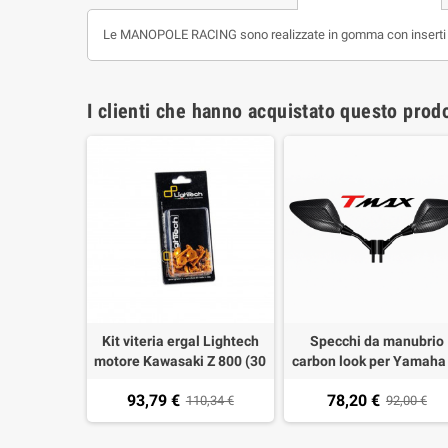
Le MANOPOLE RACING sono realizzate in gomma con inserti in
I clienti che hanno acquistato questo pro
al Lightech
Kit viteria ergal Lightech
Specchi da manubrio
 Kawasaki
motore Kawasaki Z 800 (30
carbon look per Yamaha 
00 03-06, Z
pezzi)
Max 500 04-11, T-MAX 5
93,79 €
78,20 €
6 03-08,
,22 €
110,34 €
12- omologati (1 coppi
92,00 €
00 08-11