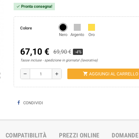
Pronta consegna!
check
Colore
Nero
Argento
Oro
67,10 €
69,90 €
-4%
Tasse incluse
spedizione in giornata! (lavorativa)
shopping_cart
remove
add
AGGIUNGI AL CARRELLO
ap
CONDIVIDI
COMPATIBILITÀ
PREZZI ONLINE
DOMANDE