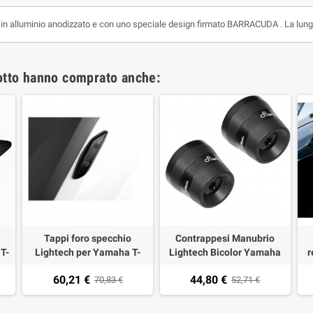
 alluminio anodizzato e con uno speciale design firmato BARRACUDA . La lung
dotto hanno comprato anche:
Tappi foro specchio
Contrappesi Manubrio
T-
Lightech per Yamaha T-
Lightech Bicolor Yamaha
r
30
Max 530 12-17 (2 pezzi)
TMax 03-20,XMAX
l
60,21 €
44,80 €
a)
70,83 €
400,TDM 900,Fazer
52,71 €
pe
600/1000,MT-09,MT-
07,XSR 700