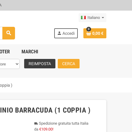
A
Italiano
0
search
person
Accedi
0,00 €
OTER
MARCHI
REIMPOSTA
CERCA
oppia )
NIO BARRACUDA (1 COPPIA )
Spedizione gratuita tutta Italia
local_shipping
da
€109.00!