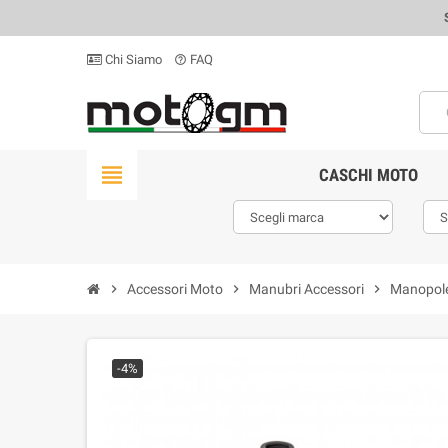
Chi Siamo
FAQ
help_outline
view_headline
CASCHI MOTO
chevron_right
Accessori Moto
chevron_right
Manubri Accessori
chevron_right
Manopole
-4%