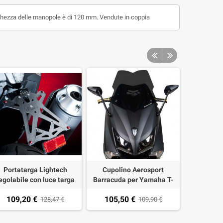
hezza delle manopole è di 120 mm. Vendute in coppia
Portatarga Lightech
Cupolino Aerosport
Kit viteri
egolabile con luce targa
Barracuda per Yamaha T-
cupolino
ed omolog. e catadiottro
MAX 530 12-16
Ninja 250,
109,20 €
105,50 €
9,5
r Yamaha T-MAX 530 12-
128,47 €
109,90 €
800 Yam
Honda C