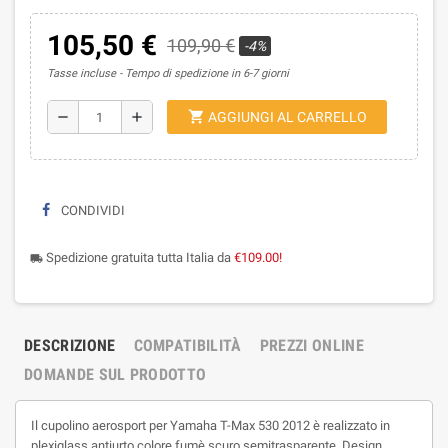
105,50 €
109,90 €
-4%
Tasse incluse
Tempo di spedizione in 6-7 giorni
shopping_cart
remove
add
AGGIUNGI AL CARRELLO
CONDIVIDI
Spedizione gratuita tutta Italia da
€109.00!
local_shipping
DESCRIZIONE
COMPATIBILITÀ
PREZZI ONLINE
DOMANDE SUL PRODOTTO
Il cupolino aerosport per Yamaha T-Max 530 2012 è realizzato in
plexiglass antiurto colore fumè scuro semitrasparente. Design