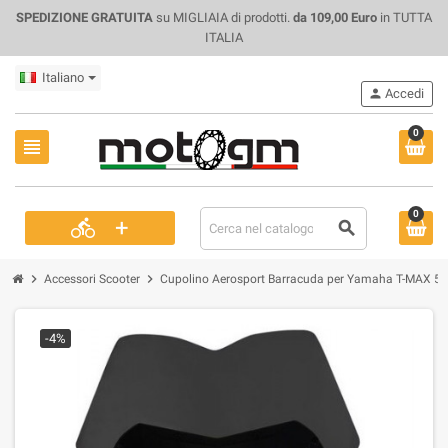
SPEDIZIONE GRATUITA
su MIGLIAIA di prodotti.
da 109,00 Euro
in TUTTA
ITALIA
Italiano
person
Accedi
0
view_headline
0
+
directions_bike
search
chevron_right
chevron_right
Accessori Scooter
Cupolino Aerosport Barracuda per Yamaha T-MAX 53
-4%