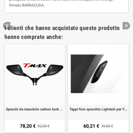
firmato BARRACUDA.
I clienti che hanno acquistato questo prodotto
hanno comprato anche:
Specchi da manubrio carbon look per Yamaha T-Max 500 04-11, T-MAX 530 12- omologati (1 coppia)
Tappi foro specchio Lightech per Yamaha T-Max 530 12-17 (2 pezzi)
78,20 €
60,21 €
92,00 €
70,83 €