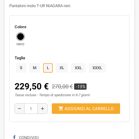
Pantaloni moto T-UR NIAGARA neri.
Colore
nero
Taglia
S
M
L
XL
XXL
XXXL
229,50 €
270,00 €
-15%
Tasse incluse
Tempo di spedizione in 6-7 giorni
shopping_cart
remove
add
AGGIUNGI AL CARRELLO
CONDIVIDI