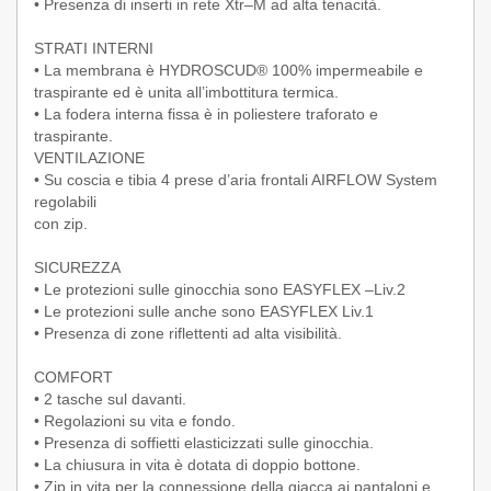
• Presenza di inserti in rete Xtr–M ad alta tenacità.
STRATI INTERNI
• La membrana è HYDROSCUD® 100% impermeabile e
traspirante ed è unita all’imbottitura termica.
• La fodera interna fissa è in poliestere traforato e
traspirante.
VENTILAZIONE
• Su coscia e tibia 4 prese d’aria frontali AIRFLOW System
regolabili
con zip.
SICUREZZA
• Le protezioni sulle ginocchia sono EASYFLEX –Liv.2
• Le protezioni sulle anche sono EASYFLEX Liv.1
• Presenza di zone riflettenti ad alta visibilità.
COMFORT
• 2 tasche sul davanti.
• Regolazioni su vita e fondo.
• Presenza di soffietti elasticizzati sulle ginocchia.
• La chiusura in vita è dotata di doppio bottone.
• Zip in vita per la connessione della giacca ai pantaloni e