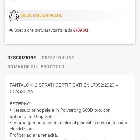
GUIDA TAGLIE GIACCHE
Spedizione gratuita tutta Italia da
€109.00!
local_shipping
DESCRIZIONE
PREZZI ONLINE
DOMANDE SUL PRODOTTO
PANTALONI 2 STRATI CERTIFICATI EN 17092:2020 –
CLASSE AA
ESTERNO
• Il tessuto principale è in Polystrong 600D pro, con
trattamento Drop Safe.
• Interno gamba e snodo dietro al ginocchio sono in tessuto
elasticizzato
Profiber ad alta tenacità.