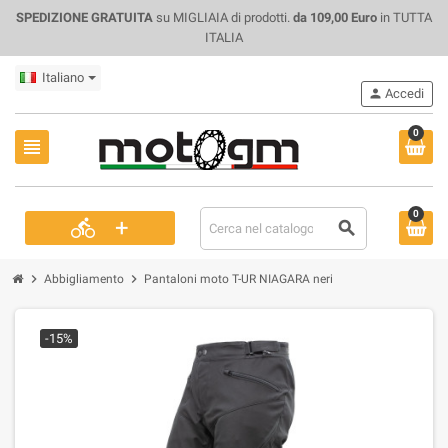
SPEDIZIONE GRATUITA
su MIGLIAIA di prodotti.
da 109,00 Euro
in TUTTA
ITALIA
Italiano
person
Accedi
0
view_headline
0
+
directions_bike
search
chevron_right
chevron_right
Abbigliamento
Pantaloni moto T-UR NIAGARA neri
-15%