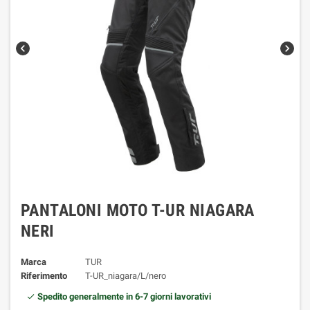
chevron_left
chevron_right
PANTALONI MOTO T-UR NIAGARA
NERI
Marca
TUR
Riferimento
T-UR_niagara/L/nero
Spedito generalmente in 6-7 giorni lavorativi