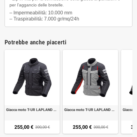
per l’aggancio delle bretelle.
– Impermeabilità: 10.000 mm
– Traspirabilità: 7.000 gr/mq/24h
Potrebbe anche piacerti
Giacca moto T-UR LAPLAND HYDROSCUD dark anthra black
Giacca moto T-UR LAPLAND HYDROSCUD light grey-dark anthra
255,00 €
255,00 €
38
300,00 €
300,00 €