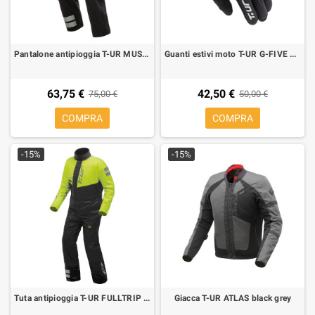
Pantalone antipioggia T-UR MUST HAVE PANT nero
Guanti estivi moto T-UR G-FIVE BLACK
63,75 €
42,50 €
75,00 €
50,00 €
COMPRA
COMPRA
-15%
-15%
Tuta antipioggia T-UR FULLTRIP nero giallo
Giacca T-UR ATLAS black grey