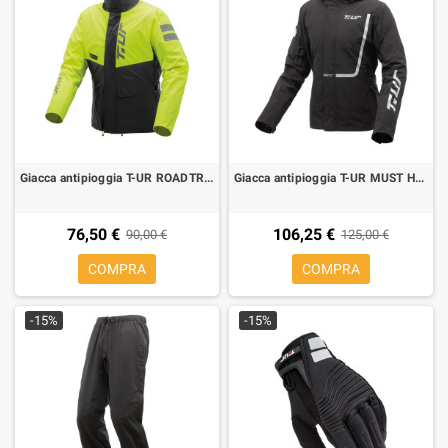
Giacca antipioggia T-UR ROADTRIP nero giallo
Giacca antipioggia T-UR MUST HAVE nero
76,50 €
106,25 €
90,00 €
125,00 €
COMPRA
COMPRA
-15%
-15%