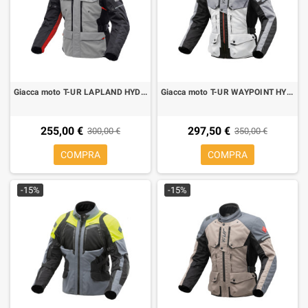
Giacca moto T-UR LAPLAND HYDROSCUD light grey-dark anthra
Giacca moto T-UR WAYPOINT HYDROSCUD light grey-grey
255,00 €
297,50 €
300,00 €
350,00 €
COMPRA
COMPRA
-15%
-15%