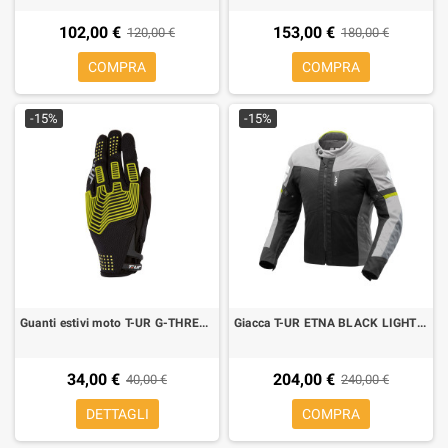
102,00 €
153,00 €
120,00 €
180,00 €
COMPRA
COMPRA
-15%
-15%
Guanti estivi moto T-UR G-THREE black yellow fluo
Giacca T-UR ETNA BLACK LIGHT GREY
34,00 €
204,00 €
40,00 €
240,00 €
DETTAGLI
COMPRA