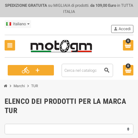
SPEDIZIONE GRATUITA
su MIGLIAIA di prodotti.
da 109,00 Euro
in TUTTA
ITALIA
Italiano
person
Accedi
0
view_headline
0
+
directions_bike
search
chevron_right
chevron_right
Marchi
TUR
ELENCO DEI PRODOTTI PER LA MARCA
TUR