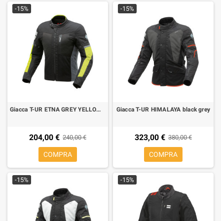
-15%
-15%
Giacca T-UR ETNA GREY YELLOW FLUO
Giacca T-UR HIMALAYA black grey
204,00 €
323,00 €
240,00 €
380,00 €
COMPRA
COMPRA
-15%
-15%