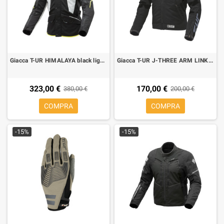
Giacca T-UR HIMALAYA black light grey
Giacca T-UR J-THREE ARM LINK BLACK
323,00 €
170,00 €
380,00 €
200,00 €
COMPRA
COMPRA
-15%
-15%