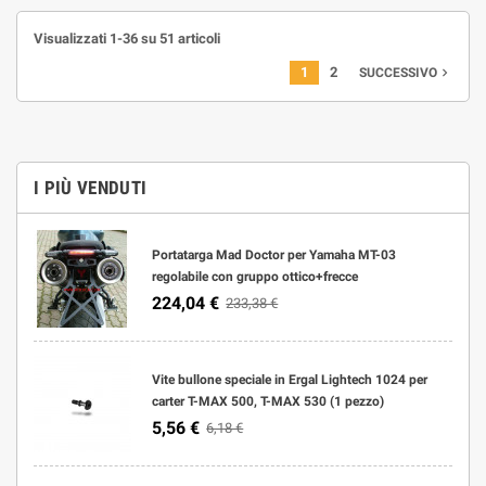
Visualizzati 1-36 su 51 articoli
1
2
navigate_next
SUCCESSIVO
I PIÙ VENDUTI
Portatarga Mad Doctor per Yamaha MT-03
regolabile con gruppo ottico+frecce
224,04 €
233,38 €
Vite bullone speciale in Ergal Lightech 1024 per
carter T-MAX 500, T-MAX 530 (1 pezzo)
5,56 €
6,18 €