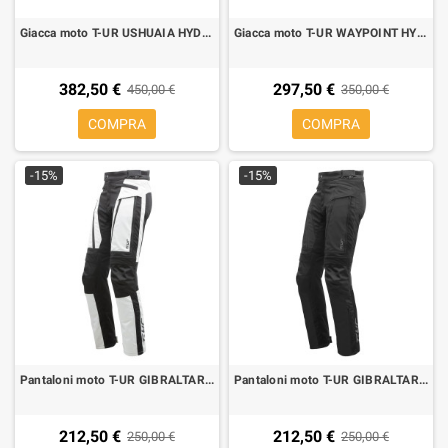
Giacca moto T-UR USHUAIA HYDROSCUD grey yellow fluo
Giacca moto T-UR WAYPOINT HYDROSCUD sand dark grey
382,50 €
297,50 €
450,00 €
350,00 €
COMPRA
COMPRA
-15%
-15%
Pantaloni moto T-UR GIBRALTAR black light grey
Pantaloni moto T-UR GIBRALTAR neri
212,50 €
212,50 €
250,00 €
250,00 €