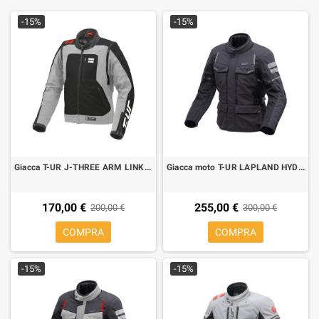
-15%
-15%
Giacca T-UR J-THREE ARM LINK LIGHT GREY RED
Giacca moto T-UR LAPLAND HYDROSCUD dark anthra black
170,00 €
255,00 €
200,00 €
300,00 €
COMPRA
COMPRA
-15%
-15%