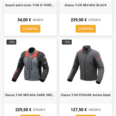
Guanti estivi moto T-UR G-THREE SAND GREY
Giacca T-UR NEVADA BLACK
34,00 €
229,50 €
40,00 €
270,00 €
COMPRA
COMPRA
-15%
-15%
Giacca T-UR NEVADA DARK GREY RED
Giacca T-UR PODIUM Anthra black
229,50 €
127,50 €
270,00 €
150,00 €