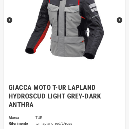
chevron_left
chevron_right
GIACCA MOTO T-UR LAPLAND
HYDROSCUD LIGHT GREY-DARK
ANTHRA
Marca
TUR
Riferimento
tur_lapland_red/L/ross