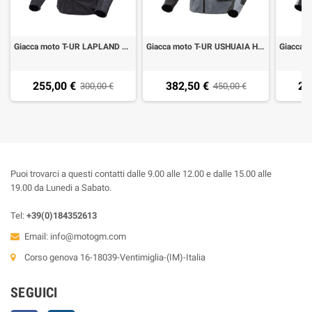
Giacca moto T-UR LAPLAND HYDROSCUD dark anthra black
Giacca moto T-UR USHUAIA HYDROSCUD grey yellow fluo
255,00 €
382,50 €
29
300,00 €
450,00 €
Puoi trovarci a questi contatti dalle 9.00 alle 12.00 e dalle 15.00 alle
19.00 da Lunedi a Sabato.
Tel:
+39(0)184352613
Email:
info@motogm.com
Corso genova 16-18039-Ventimiglia-(IM)-Italia
SEGUICI