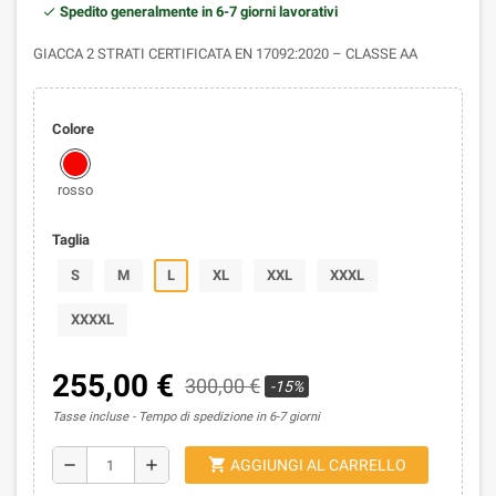
Spedito generalmente in 6-7 giorni lavorativi
GIACCA 2 STRATI CERTIFICATA EN 17092:2020 – CLASSE AA
Colore
rosso
Taglia
S
M
L
XL
XXL
XXXL
XXXXL
255,00 €
300,00 €
-15%
Tasse incluse
Tempo di spedizione in 6-7 giorni
shopping_cart
remove
add
AGGIUNGI AL CARRELLO