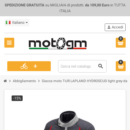
SPEDIZIONE GRATUITA
su MIGLIAIA di prodotti.
da 109,00 Euro
in TUTTA
ITALIA
Italiano
person
Accedi
0
view_headline
0
+
directions_bike
search
chevron_right
chevron_right
Abbigliamento
Giacca moto T-UR LAPLAND HYDROSCUD light grey-dark
-15%