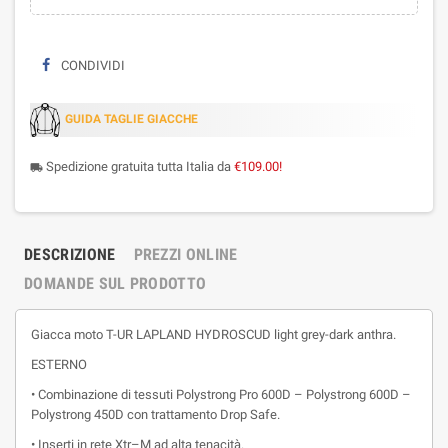
CONDIVIDI
GUIDA TAGLIE GIACCHE
Spedizione gratuita tutta Italia da
€109.00!
local_shipping
DESCRIZIONE
PREZZI ONLINE
DOMANDE SUL PRODOTTO
Giacca moto T-UR LAPLAND HYDROSCUD light grey-dark anthra.
ESTERNO
• Combinazione di tessuti Polystrong Pro 600D – Polystrong 600D –
Polystrong 450D con trattamento Drop Safe.
• Inserti in rete Xtr–M ad alta tenacità.