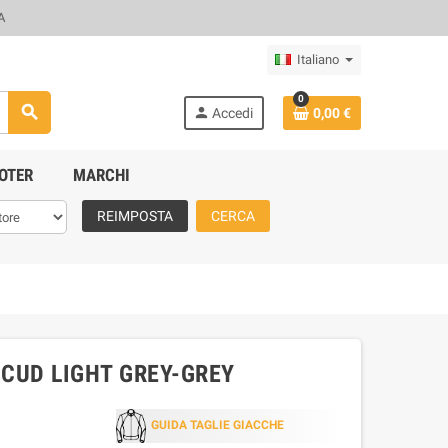
A
Italiano
0
search
person
Accedi
0,00 €
OTER
MARCHI
REIMPOSTA
CERCA
CUD LIGHT GREY-GREY
GUIDA TAGLIE GIACCHE