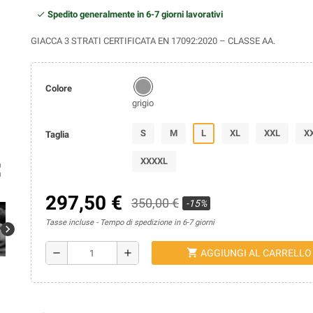
Spedito generalmente in 6-7 giorni lavorativi
GIACCA 3 STRATI CERTIFICATA EN 17092:2020 – CLASSE AA.
Colore
grigio
S
M
L
XL
XXL
X
Taglia
XXXXL
ap
297,50 €
350,00 €
-15%
Tasse incluse
Tempo di spedizione in 6-7 giorni
chevron_right
shopping_cart
remove
add
AGGIUNGI AL CARRELLO