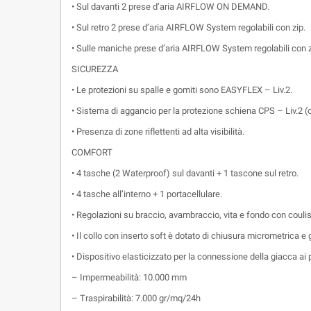
• Sul davanti 2 prese d’aria AIRFLOW ON DEMAND.
• Sul retro 2 prese d’aria AIRFLOW System regolabili con zip.
• Sulle maniche prese d’aria AIRFLOW System regolabili con z
SICUREZZA
• Le protezioni su spalle e gomiti sono EASYFLEX – Liv.2.
• Sistema di aggancio per la protezione schiena CPS – Liv.2 (
• Presenza di zone riflettenti ad alta visibilità.
COMFORT
• 4 tasche (2 Waterproof) sul davanti + 1 tascone sul retro.
• 4 tasche all’interno + 1 portacellulare.
• Regolazioni su braccio, avambraccio, vita e fondo con couli
• Il collo con inserto soft è dotato di chiusura micrometrica e 
• Dispositivo elasticizzato per la connessione della giacca ai 
– Impermeabilità: 10.000 mm
– Traspirabilità: 7.000 gr/mq/24h