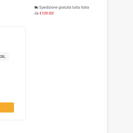
Spedizione gratuita tutta Italia
local_shipping
da
€109.00!
XXL