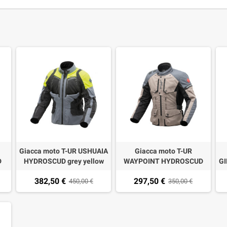
Giacca moto T-UR USHUAIA
Giacca moto T-UR
D
HYDROSCUD grey yellow
WAYPOINT HYDROSCUD
GI
fluo
sand dark grey
382,50 €
297,50 €
450,00 €
350,00 €