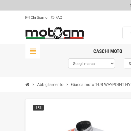
Chi Siamo
FAQ
help_outline
view_headline
CASCHI MOTO
chevron_right
Abbigliamento
chevron_right
Giacca moto T-UR WAYPOINT HYD
-15%