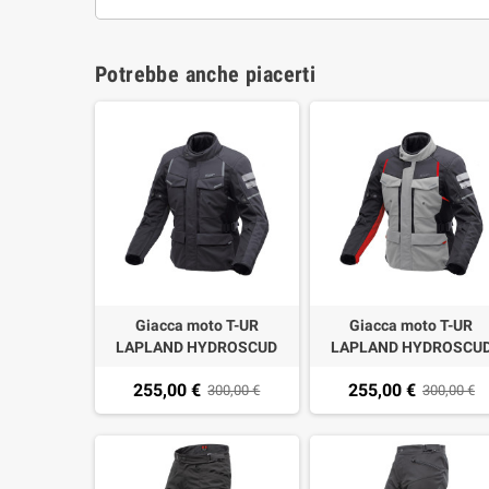
Potrebbe anche piacerti
Giacca moto T-UR
Giacca moto T-UR
LAPLAND HYDROSCUD
LAPLAND HYDROSCU
dark anthra black
light grey-dark anthra
255,00 €
255,00 €
300,00 €
300,00 €