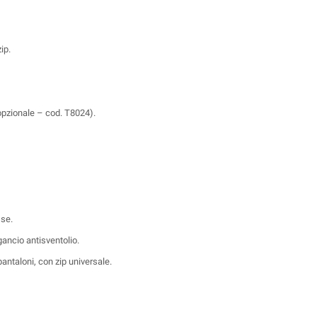
ip.
opzionale – cod. T8024).
sse.
gancio antisventolio.
pantaloni, con zip universale.