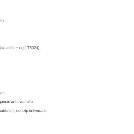
ip.
opzionale – cod. T8024).
sse.
gancio antisventolio.
pantaloni, con zip universale.