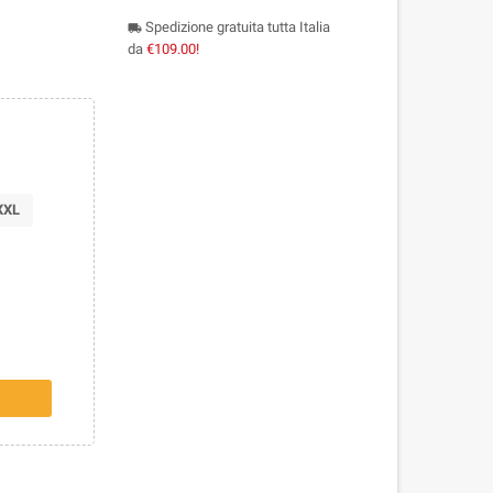
Spedizione gratuita tutta Italia
local_shipping
da
€109.00!
XXL