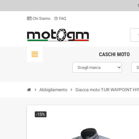
Chi Siamo
FAQ
help_outline
view_headline
CASCHI MOTO
chevron_right
Abbigliamento
chevron_right
Giacca moto T-UR WAYPOINT HY
-15%