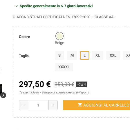
Spedito generalmente in 6-7 giorni lavorativi
GIACCA 3 STRATI CERTIFICATA EN 17092:2020 – CLASSE AA.
Colore
Beige
S
M
L
XL
XXL
X
Taglia
XXXXL
ap
297,50 €
350,00 €
-15%
Tasse incluse
Tempo di spedizione in 6-7 giorni
chevron_right
shopping_cart
remove
add
AGGIUNGI AL CARRELLO