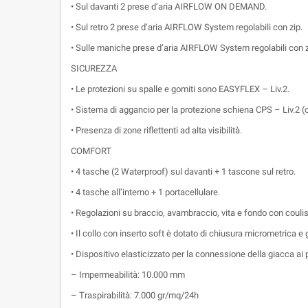
• Sul davanti 2 prese d’aria AIRFLOW ON DEMAND.
• Sul retro 2 prese d’aria AIRFLOW System regolabili con zip.
• Sulle maniche prese d’aria AIRFLOW System regolabili con z
SICUREZZA
• Le protezioni su spalle e gomiti sono EASYFLEX – Liv.2.
• Sistema di aggancio per la protezione schiena CPS – Liv.2 (
• Presenza di zone riflettenti ad alta visibilità.
COMFORT
• 4 tasche (2 Waterproof) sul davanti + 1 tascone sul retro.
• 4 tasche all’interno + 1 portacellulare.
• Regolazioni su braccio, avambraccio, vita e fondo con couli
• Il collo con inserto soft è dotato di chiusura micrometrica e 
• Dispositivo elasticizzato per la connessione della giacca ai 
– Impermeabilità: 10.000 mm
– Traspirabilità: 7.000 gr/mq/24h