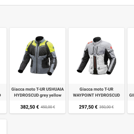
Giacca moto T-UR USHUAIA
Giacca moto T-UR
D
HYDROSCUD grey yellow
WAYPOINT HYDROSCUD
GI
fluo
light grey-grey
382,50 €
297,50 €
450,00 €
350,00 €