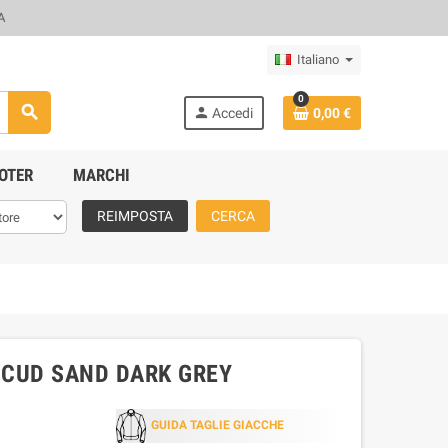
A
Italiano
0
search
person
Accedi
0,00 €
OTER
MARCHI
REIMPOSTA
CERCA
SCUD SAND DARK GREY
GUIDA TAGLIE GIACCHE