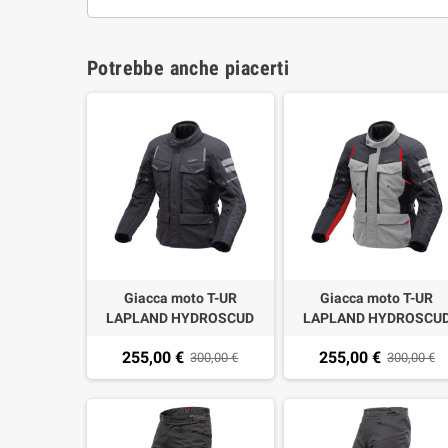
Potrebbe anche piacerti
Giacca moto T-UR
Giacca moto T-UR
LAPLAND HYDROSCUD
LAPLAND HYDROSCU
dark anthra black
light grey-dark anthra
255,00 €
255,00 €
300,00 €
300,00 €