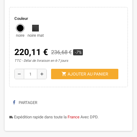
Couleur
noire
noire mat
220,11 €
236,68 €
-7%
TTC
Délai de livraison en 6-7 jours
shopping_cart
remove
add
AJOUTER AU PANIER
PARTAGER
Expédition rapide dans toute la
France
Avec DPD.
local_shipping