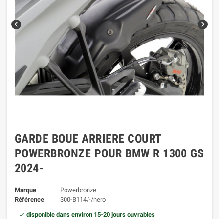
chevron_left
chevron_right
GARDE BOUE ARRIERE COURT
POWERBRONZE POUR BMW R 1300 GS
2024-
Marque
Powerbronze
Référence
300-B114/-/nero
disponible dans environ 15-20 jours ouvrables