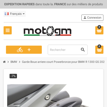
EXPEDITION RAPIDES
dans toute la.
FRANCE
sur des milliers de produits
Français
person
Connexion
0
view_headline
0
+
directions_bike
search
chevron_right
chevron_right
BMW
Garde Boue arriere court Powerbronze pour BMW R 1300 GS 2024-
-7%