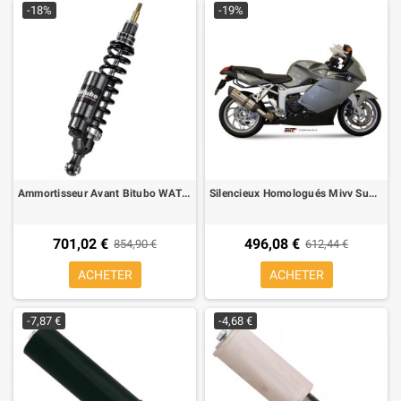
-18%
-19%
Ammortisseur Avant Bitubo WAT12 pour Telelever BMW R 1200 R 06-09
Silencieux Homologués Mivv Suono Inox BMW K 1200 S/R 05-
701,02 €
496,08 €
854,90 €
612,44 €
ACHETER
ACHETER
-7,87 €
-4,68 €