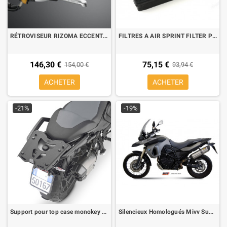
RÉTROVISEUR RIZOMA ECCENTRICO noire/gris homologué
FILTRES A AIR SPRINT FILTER PM142S pour BMW R1200GS 13-18, R1250GS 19-22, R1200R-RS-RT 14-18
146,30 €
75,15 €
154,00 €
93,94 €
ACHETER
ACHETER
-21%
-19%
Support pour top case monokey Kappa Givi pour BMW R 1300 GS 2024-
Silencieux Homologués Mivv Suono Inox BMW F 650 08-, F 800 R/GS