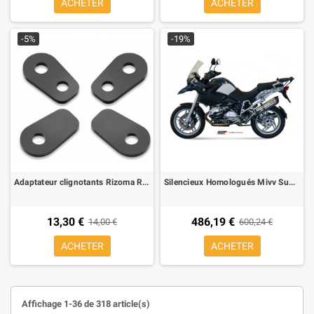
ACHETER
ACHETER
-5%
-19%
Adaptateur clignotants Rizoma R221B pour BMW K 1300 R, S 1000 RR, R 1200 GS 13-, R Nine T (4 pz pour 2 clignotants)
Silencieux Homologués Mivv Suono Inox BMW R 1200 GS 04-07
13,30 €
486,19 €
14,00 €
600,24 €
ACHETER
ACHETER
Affichage 1-36 de 318 article(s)