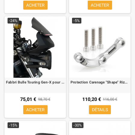
ACHETER
ACHETER
-24%
-5%
Fabbri Bulle Touring Gen-X pour BMW F 800 R 09-10
Protection Carenage "Shape" Rizoma droite pour BMW S 1000 RR
75,01 €
110,20 €
98,70 €
116,00 €
ACHETER
DÉTAILS
-15%
-30%