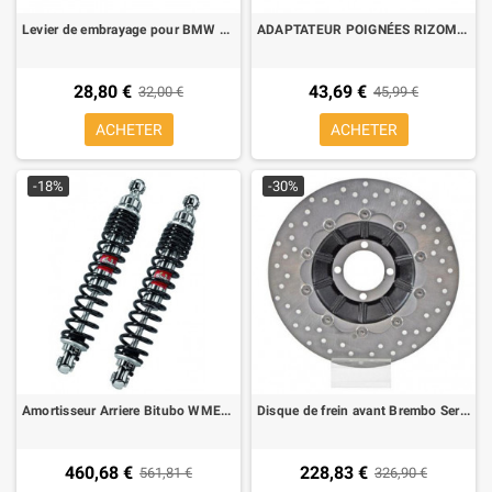
Levier de embrayage pour BMW F 650 GS 04-, G 650 GS, Husqvarna TR 650 strada/terra 13-
ADAPTATEUR POIGNÉES RIZOMA GR421B pour BMW R nine T
28,80 €
43,69 €
32,00 €
45,99 €
ACHETER
ACHETER
-18%
-30%
Amortisseur Arriere Bitubo WME02 pour BMW R-6, R-7, R90, R100 69-87
Disque de frein avant Brembo Serie Oro, pour BMW R 65 RT, R80 91-95, R80 RT 83-95, R 100 GS 87-95, R 100 PD
460,68 €
228,83 €
561,81 €
326,90 €