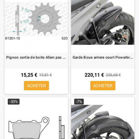
Pignon sortie de boite Afam pas 520 15 dent Aprilia Pegaso 650, BMW F 650, G 650 GS
Garde Boue arriere court Powerbronze pour BMW R 1300 GS 2024-
15,25 €
220,11 €
19,81 €
236,68 €
ACHETER
ACHETER
-30%
-7%