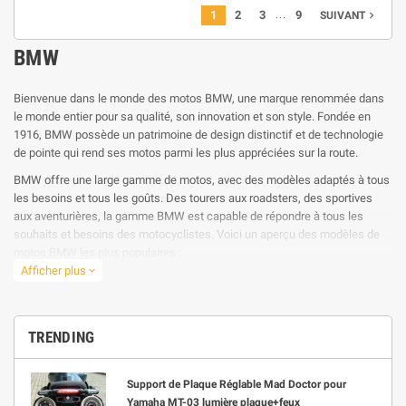
…
1
2
3
9
navigate_next
SUIVANT
BMW
Bienvenue dans le monde des motos BMW, une marque renommée dans
le monde entier pour sa qualité, son innovation et son style. Fondée en
1916, BMW possède un patrimoine de design distinctif et de technologie
de pointe qui rend ses motos parmi les plus appréciées sur la route.
BMW offre une large gamme de motos, avec des modèles adaptés à tous
les besoins et tous les goûts. Des tourers aux roadsters, des sportives
aux aventurières, la gamme BMW est capable de répondre à tous les
souhaits et besoins des motocyclistes. Voici un aperçu des modèles de
motos BMW les plus populaires :
Afficher plus
expand_more
- R 1250 GS : synonyme d'aventure, la R 1250 GS est le choix idéal pour
ceux qui aiment explorer des itinéraires hors route. Avec son moteur boxer
bicylindre de 1250 cc, la R 1250 GS offre une puissance de 100 ch et une
excellente maniabilité, aussi bien sur route que hors route.
TRENDING
- S 1000 RR : pour les passionnés de motos sportives, la S 1000 RR est un
excellent choix. Avec un moteur de 999 cc et 205 ch, cette moto
Support de Plaque Réglable Mad Doctor pour
représente l'excellence en termes de performances. La S 1000 RR
Yamaha MT-03 lumière plaque+feux