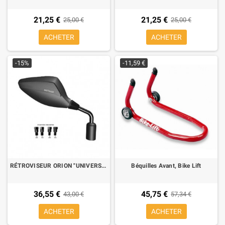
21,25 €
21,25 €
25,00 €
25,00 €
ACHETER
ACHETER
-15%
-11,59 €
RÉTROVISEUR ORION "UNIVERSALE 2004" UNIVERSEL HOMOLOGUÉ mat CARBON LOOK GAUCHE AVEC ADAPTATEURS
Béquilles Avant, Bike Lift
36,55 €
45,75 €
43,00 €
57,34 €
ACHETER
ACHETER