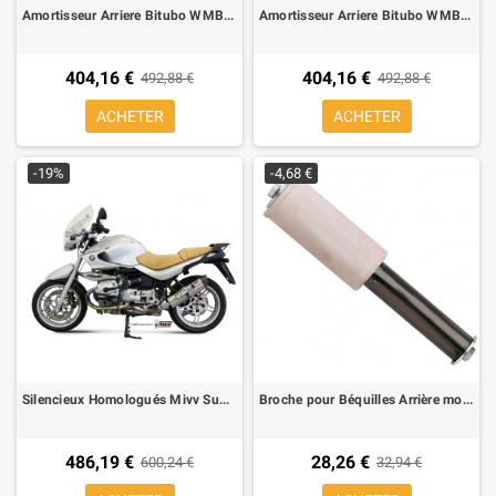
Amortisseur Arriere Bitubo WMB02 pour BMW R 45-R 65 78-85
Amortisseur Arriere Bitubo WMB02 pour BMW R-6, R-7, R90, R100 69-87
404,16 €
404,16 €
492,88 €
492,88 €
ACHETER
ACHETER
-19%
-4,68 €
Silencieux Homologués Mivv Suono Inox BMW R 1150 R
Broche pour Béquilles Arrière monobras Bike Lift RS-16R pour BMW R 1200 GS/R, F 650 CS
486,19 €
28,26 €
600,24 €
32,94 €