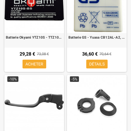
Batterie Okyami YTZ10S - TTZ10S 8A, positif Gauche
Batterie GS - Yuasa CB12AL-A2, YB12AL-A2 12 A, positif Droite
29,28 €
36,60 €
73,08 €
70,64 €
ACHETER
DÉTAILS
-10%
-5%