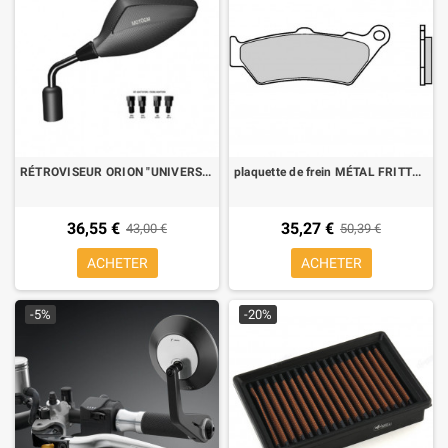
RÉTROVISEUR ORION "UNIVERSALE 2004" UNIVERSEL HOMOLOGUÉ mat CARBON LOOK droite AVEC ADAPTATEURS
plaquette de frein MÉTAL FRITTÉ moto Brembo 07BB03LA avant
36,55 €
35,27 €
43,00 €
50,39 €
ACHETER
ACHETER
-5%
-20%