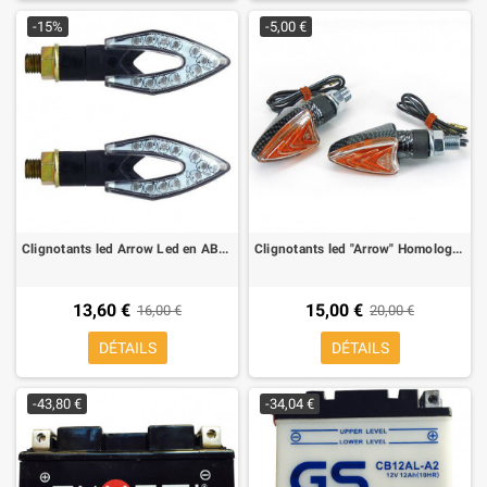
-15%
-5,00 €
Clignotants led Arrow Led en ABS Homologue, noire (2 pieces)
Clignotants led "Arrow" Homologue carbon look (2 pieces)
13,60 €
15,00 €
16,00 €
20,00 €
DÉTAILS
DÉTAILS
-43,80 €
-34,04 €