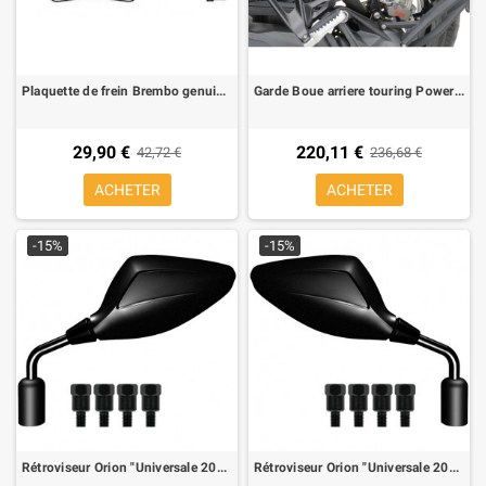
Plaquette de frein Brembo genuine parts Arriére (1 couple pour 1 disque), 07BB0235
Garde Boue arriere touring Powerbronze pour BMW R 1300 GS 2024-
29,90 €
220,11 €
42,72 €
236,68 €
ACHETER
ACHETER
-15%
-15%
Rétroviseur Orion "Universale 2004" universel homologué Mat Noire Gauche
Rétroviseur Orion "Universale 2004" universel homologué Mat Noire Droite