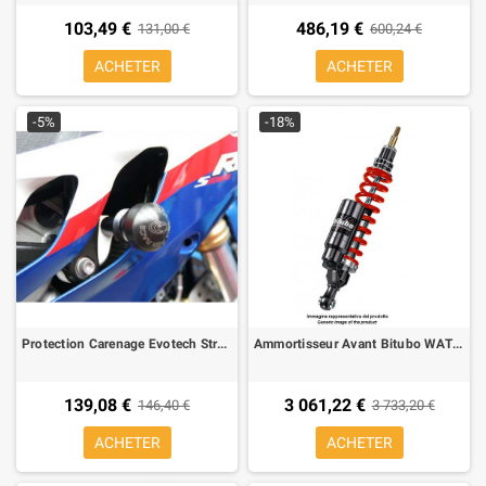
103,49 €
486,19 €
131,00 €
600,24 €
ACHETER
ACHETER
-5%
-18%
Protection Carenage Evotech Street Defender pour BMW S 1000 RR
Ammortisseur Avant Bitubo WAT12 pour Telelever BMW R 1200 GS 04-09
139,08 €
3 061,22 €
146,40 €
3 733,20 €
ACHETER
ACHETER