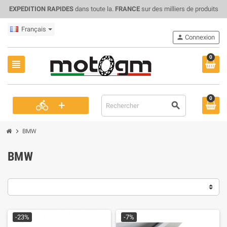
EXPEDITION RAPIDES
dans toute la.
FRANCE
sur des milliers de produits
Français
person
Connexion
0
view_headline
0
+
directions_bike
search
chevron_right
BMW
BMW
-23%
-7%