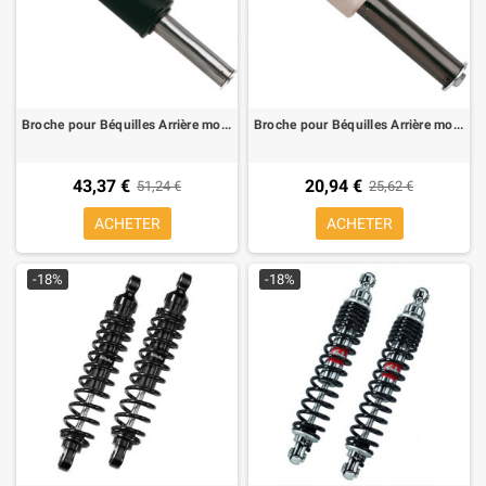
Broche pour Béquilles Arrière monobras Bike Lift RS-16 pour BMW K/R 1200/1300, HP2
Broche pour Béquilles Arrière monobras Bike Lift RS-16R pour BMW F 650 CS
43,37 €
20,94 €
51,24 €
25,62 €
ACHETER
ACHETER
-18%
-18%