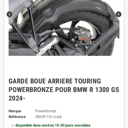
chevron_left
chevron_right
GARDE BOUE ARRIERE TOURING
POWERBRONZE POUR BMW R 1300 GS
2024-
Marque
Powerbronze
Référence
300-B113/-/carb
disponible dans environ 15-20 jours ouvrables