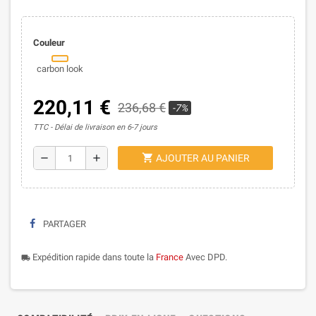
Couleur
carbon look
220,11 €
236,68 €
-7%
TTC
Délai de livraison en 6-7 jours
shopping_cart
remove
add
AJOUTER AU PANIER
PARTAGER
Expédition rapide dans toute la
France
Avec DPD.
local_shipping