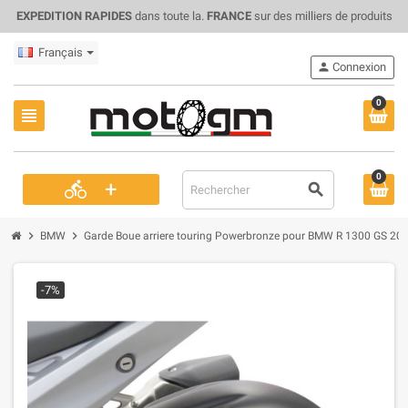
EXPEDITION RAPIDES
dans toute la.
FRANCE
sur des milliers de produits
Français
person
Connexion
0
view_headline
0
+
directions_bike
search
chevron_right
chevron_right
BMW
Garde Boue arriere touring Powerbronze pour BMW R 1300 GS 202
-7%