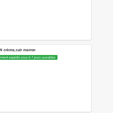
 crème,cuir marron
ement expédié sous 6-7 jours ouvrables