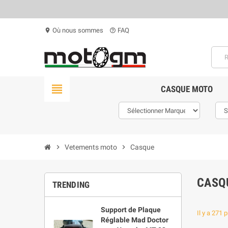
Où nous sommes
FAQ
location_on
help_outline
view_headline
CASQUE MOTO
chevron_right
Vetements moto
chevron_right
Casque
CASQ
TRENDING
Support de Plaque
Il y a 271 
Réglable Mad Doctor