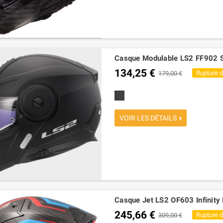
Casque Modulable LS2 FF902 Sc
134,25 €
Rupture 
179,00 €
noire mat
VOIR LES DÉTAILS
Casque Jet LS2 OF603 Infinity
245,66 €
Rupture 
309,00 €