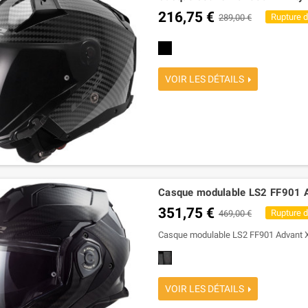
195,08 €
237,90 €
216,75 €
Rupture 
289,00 €
noire
VOIR LES DÉTAILS
Casque modulable LS2 FF901 
351,75 €
Rupture 
469,00 €
Casque modulable LS2 FF901 Advant X
carbon
VOIR LES DÉTAILS