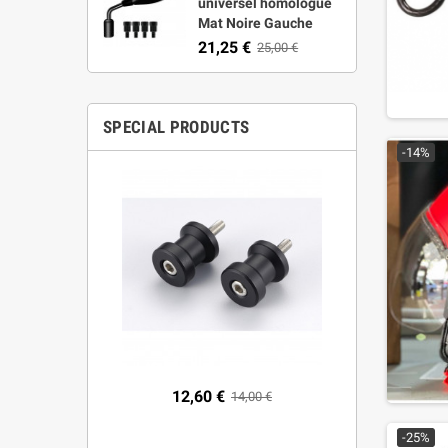
universel homologué
Mat Noire Gauche
21,25 €
25,00 €
SPECIAL PRODUCTS
-14%
seur pour
12,60 €
1
14,00 €
 53544ANN
021-2024
-25%