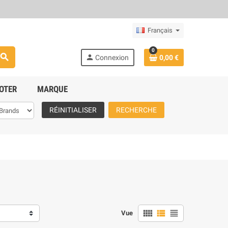
Français
0
search
person
Connexion
0,00 €
OTER
MARQUE
RÉINITIALISER
RECHERCHE
view_comfy
view_list
view_headline
Vue