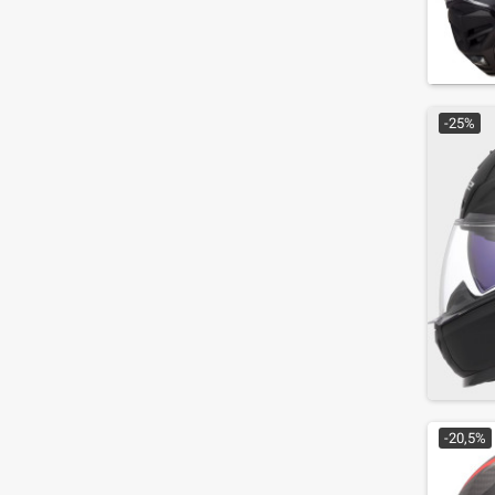
-25%
-20,5%