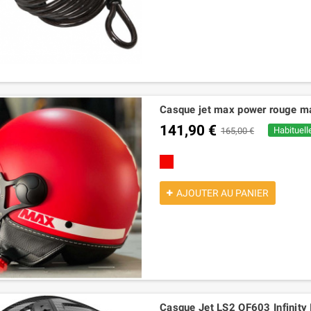
Casque jet max power rouge ma
141,90 €
Habituell
165,00 €
rouge
AJOUTER AU PANIER
11031KZ kit Catalyseur pour
,82 €
2,27 €
ECHAPPEMENT arrow 53544ANN
yamaha xmax 125 2021-2024
Casque Jet LS2 OF603 Infinity I