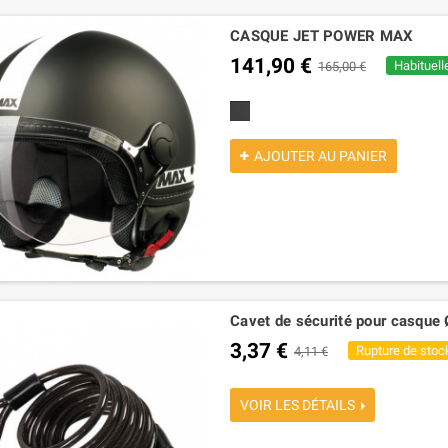
CASQUE JET POWER MAX
141,90 €
Habituell
165,00 €
noire mat
AJOUTER AU PANIER
Cavet de sécurité pour casqu
3,37 €
Rupture de stoc
4,11 €
VOIR LES DÉTAILS