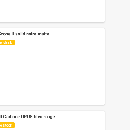
ope II solid noire matte
de stock
 II Carbone URUS bleu rouge
de stock