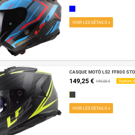
bleu
VOIR LES DÉTAILS
CASQUE MOTÒ LS2 FF800 STOR
149,25 €
Rupture 
199,00 €
noire mat-jaune fluo
VOIR LES DÉTAILS