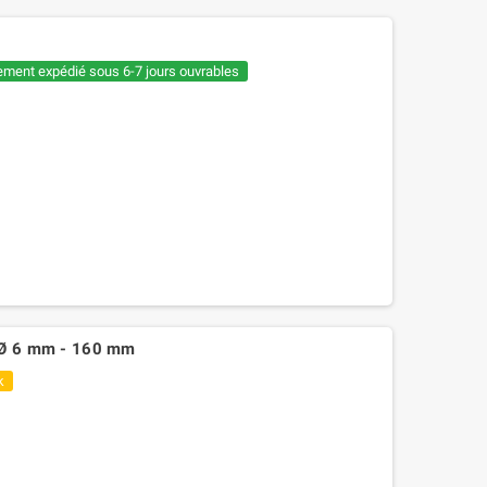
ement expédié sous 6-7 jours ouvrables
e Ø 6 mm - 160 mm
k