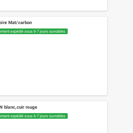
oire Mat/carbon
ement expédié sous 6-7 jours ouvrables
 blanc,cuir rouge
ement expédié sous 6-7 jours ouvrables