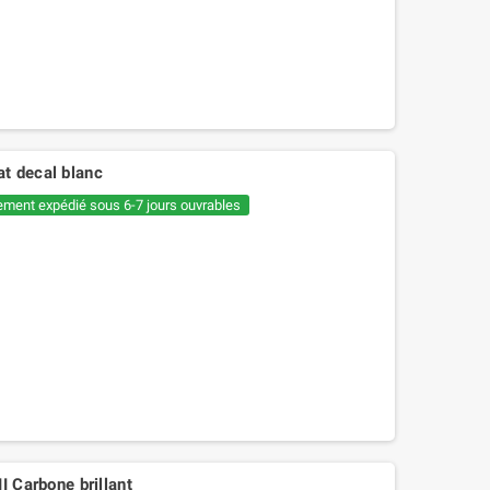
t decal blanc
ement expédié sous 6-7 jours ouvrables
12,60 €
14,00 €
I Carbone brillant