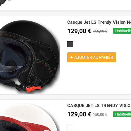
Casque Jet LS Trendy Vision N
129,00 €
Habituell
150,00 €
noire mat
AJOUTER AU PANIER
CASQUE JET LS TRENDY VISION
129,00 €
Habituell
150,00 €
blanc