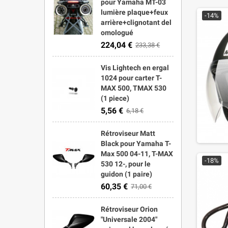
pour Yamaha MT-03
lumière plaque+feux
-14%
arrière+clignotant del
omologué
224,04 €
233,38 €
Vis Lightech en ergal
1024 pour carter T-
MAX 500, TMAX 530
(1 piece)
5,56 €
6,18 €
Rétroviseur Matt
Black pour Yamaha T-
Max 500 04-11, T-MAX
-18%
530 12-, pour le
guidon (1 paire)
60,35 €
71,00 €
Rétroviseur Orion
"Universale 2004"