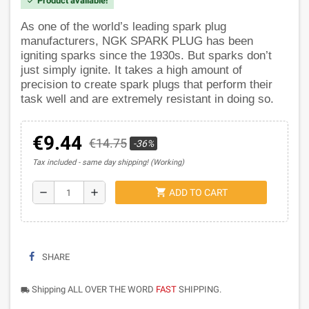
Product available!
check
As one of the world’s leading spark plug
manufacturers, NGK SPARK PLUG has been
igniting sparks since the 1930s. But sparks don’t
just simply ignite. It takes a high amount of
precision to create spark plugs that perform their
task well and are extremely resistant in doing so.
€9.44
€14.75
-36%
Tax included
same day shipping! (Working)
shopping_cart
remove
add
ADD TO CART
SHARE
Shipping ALL OVER THE WORD
FAST
SHIPPING.
local_shipping