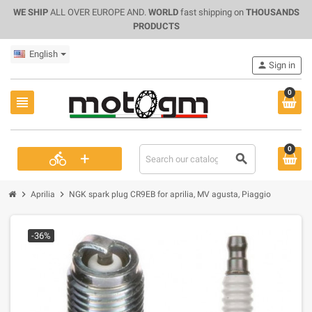
WE SHIP
ALL OVER EUROPE AND.
WORLD
fast shipping on
THOUSANDS
PRODUCTS
English
person
Sign in
0
view_headline
0
+
directions_bike
search
chevron_right
chevron_right
Aprilia
NGK spark plug CR9EB for aprilia, MV agusta, Piaggio
-36%