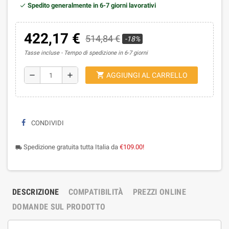
Spedito generalmente in 6-7 giorni lavorativi
422,17 €
514,84 €
-18%
Tasse incluse
Tempo di spedizione in 6-7 giorni
shopping_cart
remove
add
AGGIUNGI AL CARRELLO
CONDIVIDI
Spedizione gratuita tutta Italia da
€109.00!
local_shipping
DESCRIZIONE
COMPATIBILITÀ
PREZZI ONLINE
DOMANDE SUL PRODOTTO