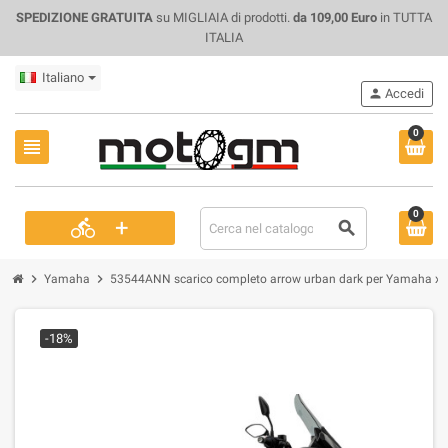
SPEDIZIONE GRATUITA
su MIGLIAIA di prodotti.
da 109,00 Euro
in TUTTA
ITALIA
Italiano
person
Accedi
0
view_headline
0
+
directions_bike
search
chevron_right
chevron_right
Yamaha
53544ANN scarico completo arrow urban dark per Yamaha x
-18%