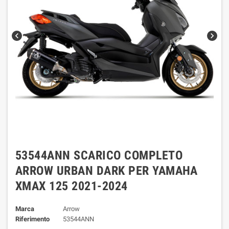
chevron_left
chevron_right
53544ANN SCARICO COMPLETO
ARROW URBAN DARK PER YAMAHA
XMAX 125 2021-2024
Marca
Arrow
Riferimento
53544ANN