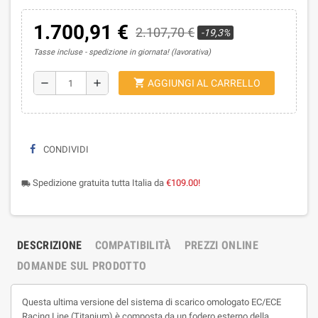
1.700,91 €
2.107,70 €
-19,3%
Tasse incluse
spedizione in giornata! (lavorativa)
shopping_cart
remove
add
AGGIUNGI AL CARRELLO
CONDIVIDI
Spedizione gratuita tutta Italia da
€109.00!
local_shipping
DESCRIZIONE
COMPATIBILITÀ
PREZZI ONLINE
DOMANDE SUL PRODOTTO
Questa ultima versione del sistema di scarico omologato EC/ECE
Racing Line (Titanium) è composta da un fodero esterno della