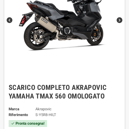
chevron_left
chevron_right
SCARICO COMPLETO AKRAPOVIC
YAMAHA TMAX 560 OMOLOGATO
Marca
Akrapovic
Riferimento
S-Y5R8-HILT
Pronta consegna!
check