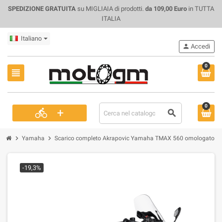
SPEDIZIONE GRATUITA
su MIGLIAIA di prodotti.
da 109,00 Euro
in TUTTA
ITALIA
Italiano
person
Accedi
0
view_headline
0
+
directions_bike
search
chevron_right
chevron_right
Yamaha
Scarico completo Akrapovic Yamaha TMAX 560 omologato
-19,3%