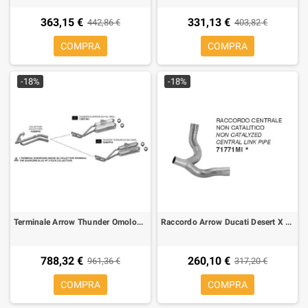
363,15 €
331,13 €
442,86 €
403,82 €
COMPRA
COMPRA
-18%
-18%
Terminale Arrow Thunder Omologato Titanio per Honda FMX 650 05-07
Raccordo Arrow Ducati Desert X 950 non catalitico
788,32 €
260,10 €
961,36 €
317,20 €
COMPRA
COMPRA