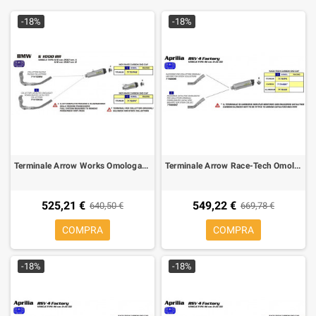
-18%
-18%
Terminale Arrow Works Omologato Titanio per BMW S 1000 RR per collettori originali
Terminale Arrow Race-Tech Omologato Titanio per Aprilia RSV4
525,21 €
549,22 €
640,50 €
669,78 €
COMPRA
COMPRA
-18%
-18%