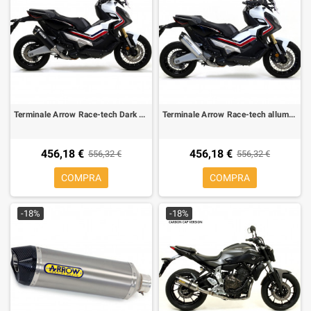
Terminale Arrow Race-tech Dark per Honda XADV
Terminale Arrow Race-tech alluminio per Honda XADV
456,18 €
456,18 €
556,32 €
556,32 €
COMPRA
COMPRA
-18%
-18%