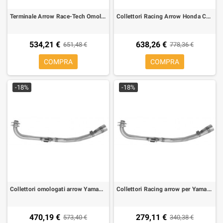
Terminale Arrow Race-Tech Omologato Carbonio per Aprilia RSV4
Collettori Racing Arrow Honda CB 650 R 19-, CBR 650 R 19-
534,21 €
638,26 €
651,48 €
778,36 €
COMPRA
COMPRA
-18%
-18%
Collettori omologati arrow Yamaha T MAX 500 08-11
Collettori Racing arrow per Yamaha TMAX 500 08-11
470,19 €
279,11 €
573,40 €
340,38 €