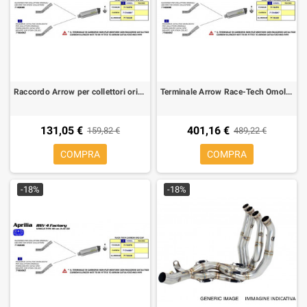
Raccordo Arrow per collettori originali Aprilia RSV4
Terminale Arrow Race-Tech Omologato Alluminio per Aprilia RSV4
131,05 €
401,16 €
159,82 €
489,22 €
COMPRA
COMPRA
-18%
-18%