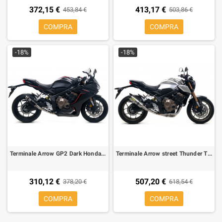
372,15 €
413,17 €
453,84 €
503,86 €
COMPRA
COMPRA
-18%
-18%
Terminale Arrow GP2 Dark Honda CB 650 R, CBR 650 R 19-
Terminale Arrow street Thunder Titanio Honda CB 650 R 19-, CBR 650 R 19-
310,12 €
507,20 €
378,20 €
618,54 €
COMPRA
COMPRA