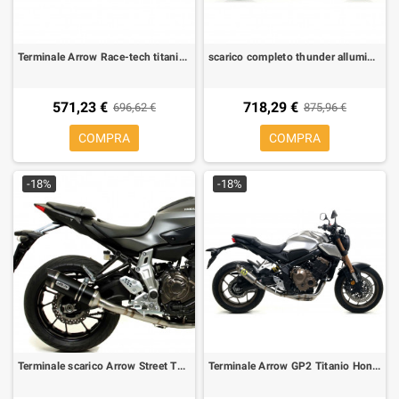
Terminale Arrow Race-tech titanio per Honda XADV
scarico completo thunder alluminio arrow per Yamaha MT 07
571,23 €
718,29 €
696,62 €
875,96 €
COMPRA
COMPRA
-18%
-18%
Terminale scarico Arrow Street Thunder Dark per Yamaha MT-07 14-19, Tracer 700 16-19
Terminale Arrow GP2 Titanio Honda CB 650 R, CBR 650 R 19-