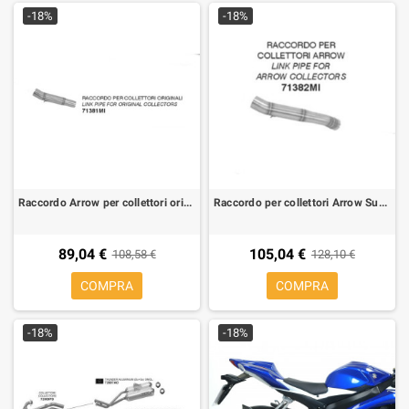
-18%
-18%
Raccordo Arrow per collettori originali Suzuki GSXR 600-750 2008-2010 per terminali Thunder
Raccordo per collettori Arrow Suzuki GSXR 600-750 2008-2010 per scarichi Thunder
89,04 €
105,04 €
108,58 €
128,10 €
COMPRA
COMPRA
-18%
-18%