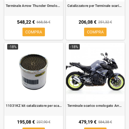
Terminale Arrow Thunder Omologato Titanio per Yamaha TMAX 500 08-11 T-Max 530 12-16
Catalizzatore per Terminale scarico Arrow per Honda ADV 350 2022-
548,22 €
206,08 €
668,56 €
251,32 €
COMPRA
COMPRA
-18%
-18%
11031KZ kit catalizzatore per scarico arrow 53544ANN yamaha xmax 125 2021-2024
Terminale scarico omologato Arrow indy race coppa carbonio alluminio Yamaha MT-10 71852AK
195,08 €
479,19 €
237,90 €
584,38 €