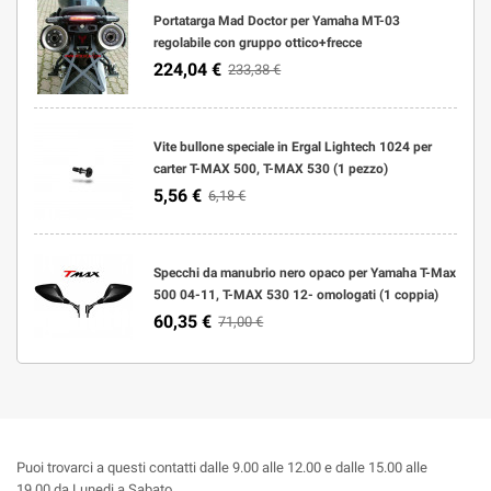
Portatarga Mad Doctor per Yamaha MT-03
regolabile con gruppo ottico+frecce
224,04 €
233,38 €
Vite bullone speciale in Ergal Lightech 1024 per
carter T-MAX 500, T-MAX 530 (1 pezzo)
5,56 €
6,18 €
Specchi da manubrio nero opaco per Yamaha T-Max
500 04-11, T-MAX 530 12- omologati (1 coppia)
60,35 €
71,00 €
Puoi trovarci a questi contatti dalle 9.00 alle 12.00 e dalle 15.00 alle
19.00 da Lunedi a Sabato.