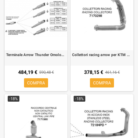
Terminale Arrow Thunder Omologato Titanio per Honda CB 1000 R 08-
Collettori racing arrow per KTM Duke 890 R 2020-2022
484,19 €
378,15 €
590,48 €
461,16 €
COMPRA
COMPRA
-18%
-18%