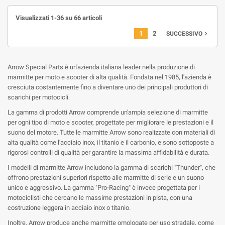
Visualizzati 1-36 su 66 articoli
1
2
navigate_next
SUCCESSIVO
Arrow Special Parts è un'azienda italiana leader nella produzione di
marmitte per moto e scooter di alta qualità. Fondata nel 1985, l'azienda è
cresciuta costantemente fino a diventare uno dei principali produttori di
scarichi per motocicli.
La gamma di prodotti Arrow comprende un'ampia selezione di marmitte
per ogni tipo di moto e scooter, progettate per migliorare le prestazioni e il
suono del motore. Tutte le marmitte Arrow sono realizzate con materiali di
alta qualità come l'acciaio inox, il titanio e il carbonio, e sono sottoposte a
rigorosi controlli di qualità per garantire la massima affidabilità e durata.
I modelli di marmitte Arrow includono la gamma di scarichi "Thunder", che
offrono prestazioni superiori rispetto alle marmitte di serie e un suono
unico e aggressivo. La gamma "Pro-Racing" è invece progettata per i
motociclisti che cercano le massime prestazioni in pista, con una
costruzione leggera in acciaio inox o titanio.
Inoltre, Arrow produce anche marmitte omologate per uso stradale, come