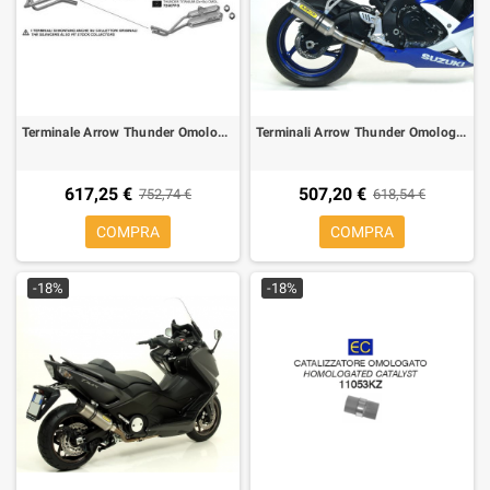
Terminale Arrow Thunder Omologato Alluminio per Honda FMX 650 05-07
Terminali Arrow Thunder Omologato Titanio fond.Carb per Suzuki GSX-R 600/750 08-10
617,25 €
507,20 €
752,74 €
618,54 €
COMPRA
COMPRA
-18%
-18%