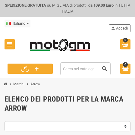
SPEDIZIONE GRATUITA
su MIGLIAIA di prodotti.
da 109,00 Euro
in TUTTA
ITALIA
Italiano
person
Accedi
0
view_headline
0
+
directions_bike
search
chevron_right
chevron_right
Marchi
Arrow
ELENCO DEI PRODOTTI PER LA MARCA
ARROW