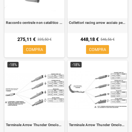
Raccordo centrale non catalitico Arrow per KTM Duke 890 R 2020-2022, CF Moto 800 MT
Collettori racing arrow acciaio per Yamaha Tenere 700 2019-2023
275,11 €
448,18 €
335,50 €
546,56 €
COMPRA
COMPRA
-18%
-18%
Terminale Arrow Thunder Omologato Alluminio per Honda CB 1000 R 08-
Terminale Arrow Thunder Omologato Alluminio per Honda Hornet 600 07-