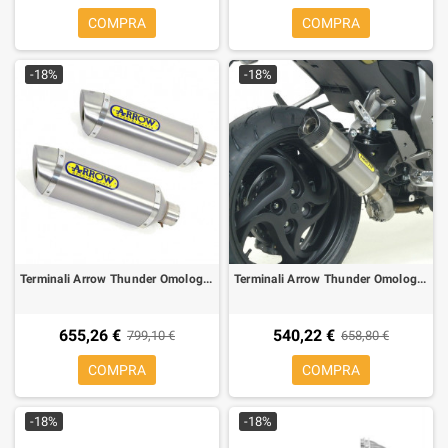
COMPRA
COMPRA
-18%
-18%
Terminali Arrow Thunder Omologato Alluminio per Ducati Monster 696/1100
Terminali Arrow Thunder Omologato Titanio per Honda CB 1000 R 08-
655,26 €
540,22 €
799,10 €
658,80 €
COMPRA
COMPRA
-18%
-18%