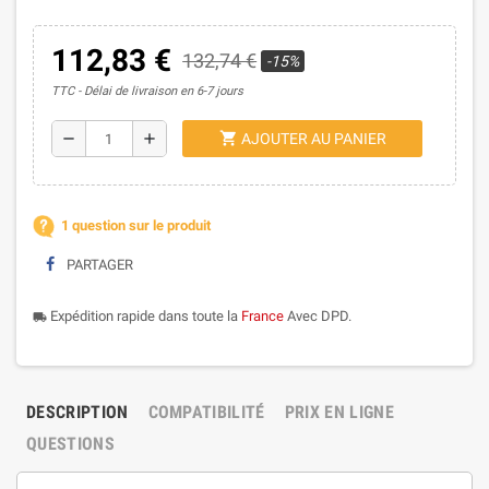
112,83 €
132,74 €
-15%
TTC
Délai de livraison en 6-7 jours
shopping_cart
remove
add
AJOUTER AU PANIER
1 question sur le produit
PARTAGER
Expédition rapide dans toute la
France
Avec DPD.
local_shipping
DESCRIPTION
COMPATIBILITÉ
PRIX EN LIGNE
QUESTIONS