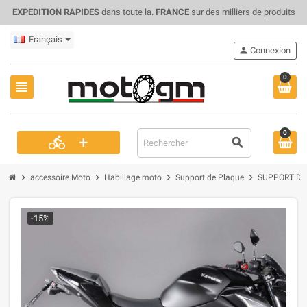
EXPEDITION RAPIDES
dans toute la.
FRANCE
sur des milliers de produits
Français
person
Connexion
0
view_headline
0
+
directions_bike
search
chevron_right
chevron_right
chevron_right
chevron_right
accessoire Moto
Habillage moto
Support de Plaque
SUPPORT DE 
-15%