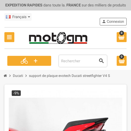
EXPEDITION RAPIDES
dans toute la.
FRANCE
sur des milliers de produits
Français
person
Connexion
0
view_headline
0
+
directions_bike
search
chevron_right
chevron_right
Ducati
support de plaque evotech Ducati streetfighter V4 S
-9%