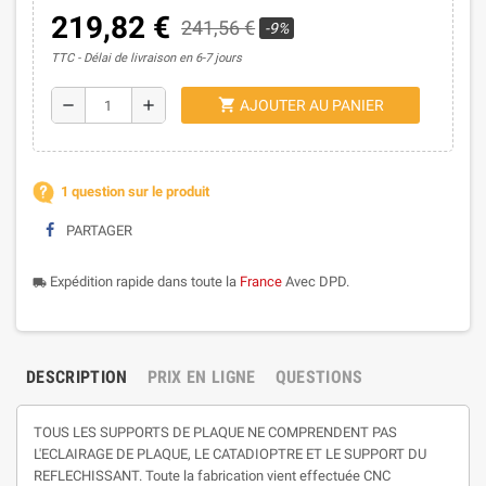
219,82 €
241,56 €
-9%
TTC
Délai de livraison en 6-7 jours
shopping_cart
remove
add
AJOUTER AU PANIER
1 question sur le produit
PARTAGER
Expédition rapide dans toute la
France
Avec DPD.
local_shipping
DESCRIPTION
PRIX EN LIGNE
QUESTIONS
TOUS LES SUPPORTS DE PLAQUE NE COMPRENDENT PAS
L'ECLAIRAGE DE PLAQUE, LE CATADIOPTRE ET LE SUPPORT DU
REFLECHISSANT. Toute la fabrication vient effectuée CNC