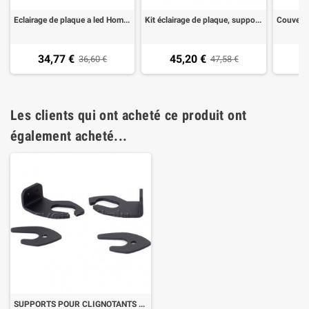
Eclairage de plaque a led Homologué en Alu Evotech ELT-001 pour moto et scooter
Kit éclairage de plaque, support reflechissant et catadioptre pour support de plaque evotech
34,77 €
45,20 €
1
36,60 €
47,58 €
Les clients qui ont acheté ce produit ont
également acheté...
SUPPORTS POUR CLIGNOTANTS D'ORIGINE Ducati POUR support de PLAQUE EVOTECH