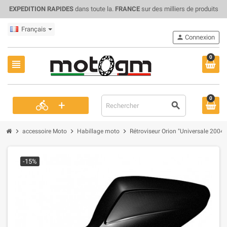
EXPEDITION RAPIDES
dans toute la.
FRANCE
sur des milliers de produits
Français
person
Connexion
0
view_headline
0
+
directions_bike
search
chevron_right
chevron_right
chevron_right
accessoire Moto
Habillage moto
Rétroviseur Orion "Universale 2004
-15%