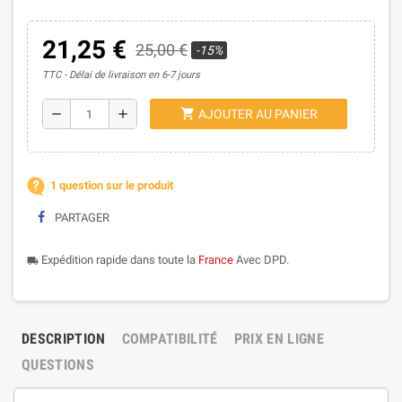
21,25 €
25,00 €
-15%
TTC
Délai de livraison en 6-7 jours
shopping_cart
remove
add
AJOUTER AU PANIER
1 question sur le produit
PARTAGER
Expédition rapide dans toute la
France
Avec DPD.
local_shipping
DESCRIPTION
COMPATIBILITÉ
PRIX EN LIGNE
QUESTIONS