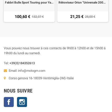
Fabbri Bulle Sport Touring pour Yamaha TDM 900
Rétroviseur Orion "Universale 2004" universel homologué Mat Noire Droite
100,60 €
21,25 €
132,37 €
25,00 €
Vous pouvez nous trouver à ces contacts de 9h00 à 12h00 et de 15h00 à
19h00 du lundi au samedi.
Tel:
+39(0)184352613
Email:
info@motogm.com
Corso genova 16-18039-Ventimiglia-(IM)-Italie
NOUS SUIVRE
Facebook
Instagram