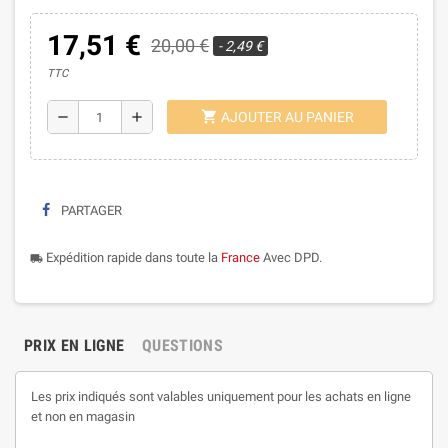
17,51 €
20,00 €
- 2,49 €
TTC
shopping_cart
remove
add
AJOUTER AU PANIER
PARTAGER
Expédition rapide dans toute la
France
Avec DPD.
local_shipping
PRIX EN LIGNE
QUESTIONS
Les prix indiqués sont valables uniquement pour les achats en ligne
et non en magasin