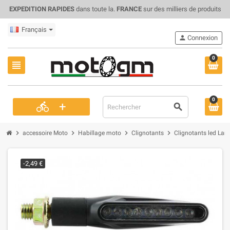
EXPEDITION RAPIDES
dans toute la.
FRANCE
sur des milliers de produits
Français
person
Connexion
0
view_headline
0
+
directions_bike
search
chevron_right
chevron_right
chevron_right
chevron_right
accessoire Moto
Habillage moto
Clignotants
Clignotants led L
-2,49 €