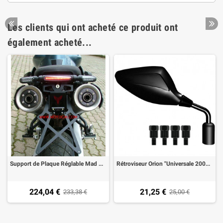
Les clients qui ont acheté ce produit ont
également acheté...
Support de Plaque Réglable Mad Doctor pour Yamaha MT-03 lumière plaque+feux arrière+clignotant del omologué
Rétroviseur Orion "Universale 2004" universel homologué Mat Noire Droite
224,04 €
21,25 €
233,38 €
25,00 €