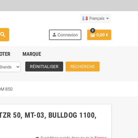
Français
0
search
person
Connexion
0,00 €
OTER
MARQUE
RÉINITIALISER
RECHERCHE
TDM 850
ZR 50, MT-03, BULLDOG 1100,