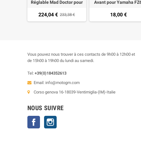
Réglable Mad Doctor pour
Avant pour Yamaha FZ6
Yamaha MT-03 lumière
XJ6-N, R6, MT-03, TDM 9
224,04 €
18,00 €
plaque+feux
233,38 €
R1, BT Bulldog 1000, F
arrière+clignotant del
1300 -04
omologué
Vous pouvez nous trouver à ces contacts de 9h00 à 12h00 et
de 15h00 à 19h00 du lundi au samedi.
Tel:
+39(0)184352613
Email:
info@motogm.com
Corso genova 16-18039-Ventimiglia-(IM)-Italie
NOUS SUIVRE
Facebook
Instagram