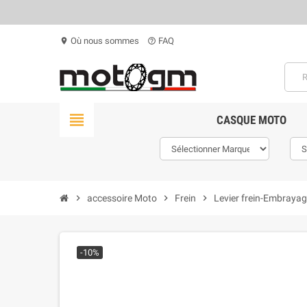
Où nous sommes
FAQ
location_on
help_outline
view_headline
CASQUE MOTO
chevron_right
accessoire Moto
chevron_right
Frein
chevron_right
Levier frein-Embraya
-10%