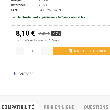
Marque
VICMA
Référence
71921
EAN13
8430525063709
Habituellement expédié sous 6-7 jours ouvrables
8,10 €
9,00 €
-10%
TTC
Délai de livraison en 6-7 jours
shopping_cart
remove
add
AJOUTER AU PANIER
ap
PARTAGER
COMPATIBILITÉ
PRIX EN LIGNE
QUESTIONS