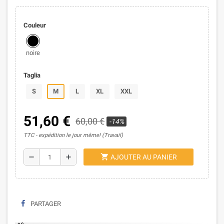
Couleur
noire
Taglia
S
M
L
XL
XXL
51,60 €
60,00 €
-14%
TTC
expédition le jour même! (Travail)
shopping_cart
remove
add
AJOUTER AU PANIER
PARTAGER