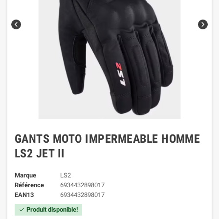
chevron_left
chevron_right
GANTS MOTO IMPERMEABLE HOMME
LS2 JET II
Marque
LS2
Référence
6934432898017
EAN13
6934432898017
Produit disponible!
check