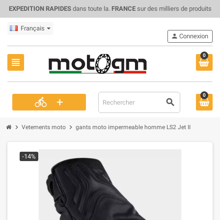
EXPEDITION RAPIDES
dans toute la.
FRANCE
sur des milliers de produits
Français
person
Connexion
0
view_headline
0
+
directions_bike
search
chevron_right
chevron_right
Vetements moto
gants moto impermeable homme LS2 Jet II
-14%