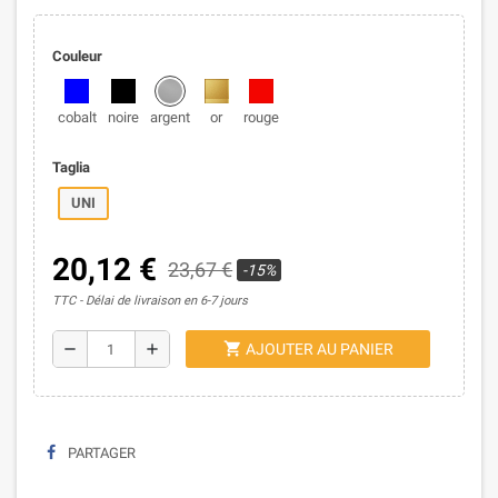
Couleur
cobalt
noire
argent
or
rouge
Taglia
UNI
20,12 €
23,67 €
-15%
TTC
Délai de livraison en 6-7 jours
shopping_cart
remove
add
AJOUTER AU PANIER
PARTAGER