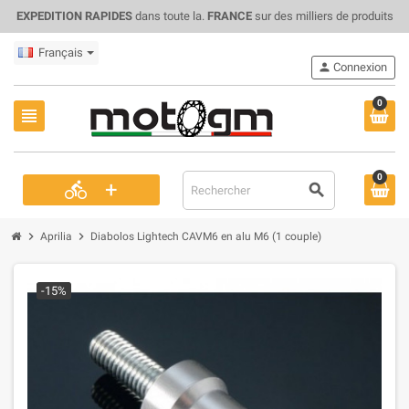
EXPEDITION RAPIDES
dans toute la.
FRANCE
sur des milliers de produits
Français
person
Connexion
0
view_headline
0
+
directions_bike
search
chevron_right
chevron_right
Aprilia
Diabolos Lightech CAVM6 en alu M6 (1 couple)
-15%