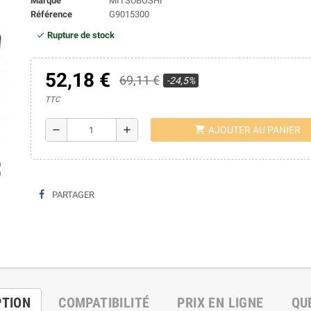
Marque
MITSUBOSHI
Référence
G9015300
Rupture de stock
52,18 €
69,11 €
-24,5%
TTC
shopping_cart
remove
add
AJOUTER AU PANIER
ap
PARTAGER
PTION
COMPATIBILITÉ
PRIX EN LIGNE
QU