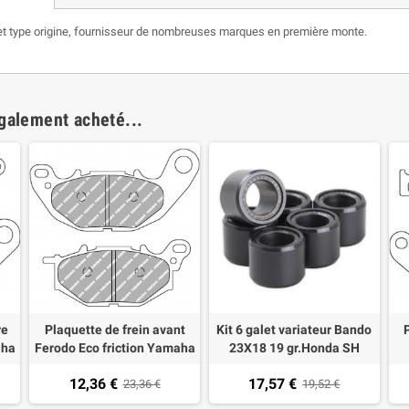
é et type origine, fournisseur de nombreuses marques en première monte.
également acheté...
re
Plaquette de frein avant
Kit 6 galet variateur Bando
aha
Ferodo Eco friction Yamaha
23X18 19 gr.Honda SH
0-
X-MAX 125 18- X-MAX 300
300,forza 250-300 Yamaha
12,36 €
17,57 €
17-
23,36 €
X MAX 300, Kymco G-Dink,
19,52 €
M
people, Xci