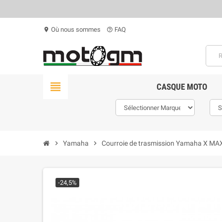
Où nous sommes
FAQ
location_on
help_outline
view_headline
CASQUE MOTO
chevron_right
Yamaha
chevron_right
Courroie de trasmission Yamaha X MA
-24,5%