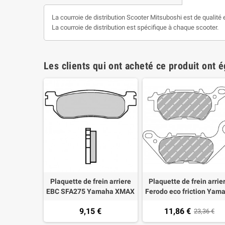
La courroie de distribution Scooter Mitsuboshi est de qualit
La courroie de distribution est spécifique à chaque scooter.
Les clients qui ont acheté ce produit ont 
Motul 5100
Plaquette de frein arriere
Plaquette de frein arrie
0
EBC SFA275 Yamaha XMAX
Ferodo eco friction Yam
ABS 125 10- X MAX 250
X-MAX 300 17-, YZF 25
9,15 €
11,86 €
8,00 €
ABS 05-13, X-City 250,
321, MT-03 2016
23,36 €
MAjesty 250