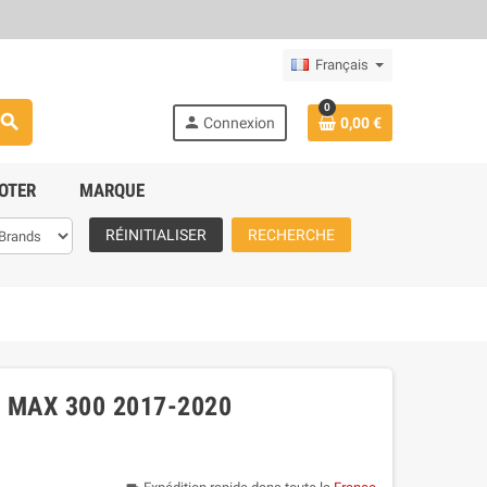
Français
0
search
person
Connexion
0,00 €
OTER
MARQUE
RÉINITIALISER
RECHERCHE
 MAX 300 2017-2020