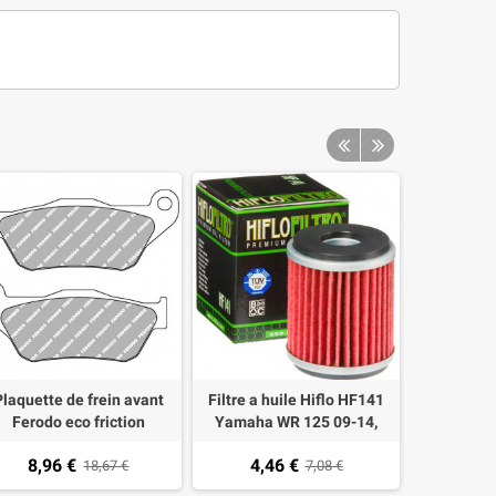
Plaquette de frein avant
Filtre a huile Hiflo HF141
Huile mot
Ferodo eco friction
Yamaha WR 125 09-14,
FDB2208EF Yamaha
YZF-R125, WR/YZF 250/450
8,96 €
4,46 €
10,5
ajesty 125 2015, XMAX
18,67 €
03-08, XG 250 Tricker, X-
7,08 €
125/250 2006-2009
Max 125/300