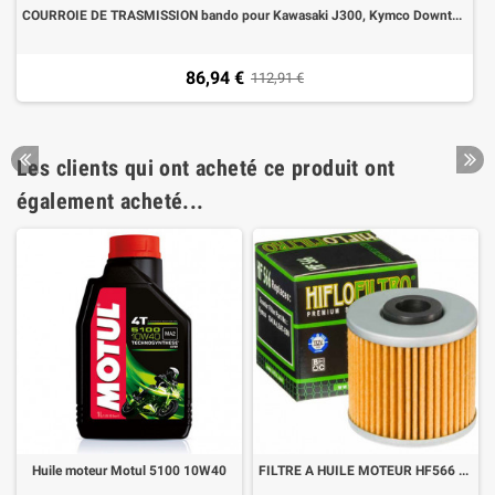
COURROIE DE TRASMISSION bando pour Kawasaki J300, Kymco Downtown 300/350, people 300 GTI
86,94 €
112,91 €
Les clients qui ont acheté ce produit ont
également acheté...
Huile moteur Motul 5100 10W40
FILTRE A HUILE MOTEUR HF566 Kawasaki J300, Kymco Downtown 125-300, people GTi 125/200/300 10-