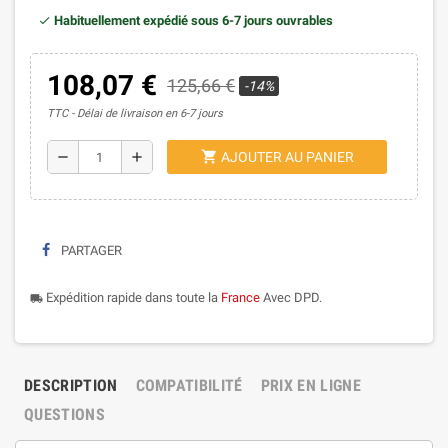
Habituellement expédié sous 6-7 jours ouvrables
108,07 €
125,66 €
-14%
TTC
Délai de livraison en 6-7 jours
shopping_cart
remove
add
AJOUTER AU PANIER
PARTAGER
Expédition rapide dans toute la
France
Avec DPD.
local_shipping
DESCRIPTION
COMPATIBILITÉ
PRIX EN LIGNE
QUESTIONS