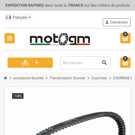
EXPEDITION RAPIDES
dans toute la.
FRANCE
sur des milliers de produits
Français
person
Connexion
0
view_headline
0
+
directions_bike
search
chevron_right
chevron_right
chevron_right
chevron_right
accessoire Scooter
Transmission Scooter
Courroies
COURROIE DE
-14%