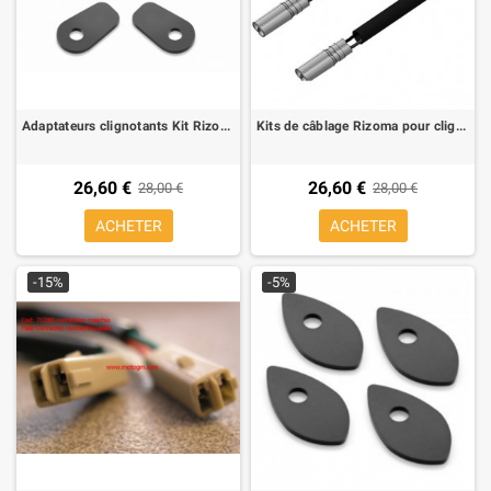
Adaptateurs clignotants Kit Rizoma, pour Kawasaki Z 800, (1 kit pour 2 clignotants)
Kits de câblage Rizoma pour clignotant aftermarket pour MV Augusta Brutale 675, 800,990 R, 1090 RR, F3 675
26,60 €
26,60 €
28,00 €
28,00 €
ACHETER
ACHETER
-15%
-5%