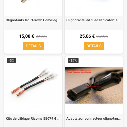
Clignotants led "Arrow" Homologue noire (2 pieces)
Clignotants led "Led Indicator" en ABS Homologue + feux à Led arrière led (2 pieces)
15,00 €
25,06 €
20,00 €
30,56 €
DÉTAILS
DÉTAILS
-5%
-15%
Kits de câblage Rizoma EE079H pour clignotant aftermarket Ducati
Adaptateur connecteur clignotant motò giaponese pour suzuki/Yamaha connecteur femelle