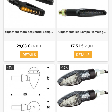
clignotant moto sequentiel Lampa Glory SQ
Clignotants led Lampo Homologue pour moto
29,03 €
17,51 €
35,40 €
20,00 €
DÉTAILS
DÉTAILS
-4%
-15%