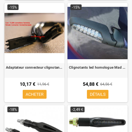
-15%
-15%
Adaptateur connecteur clignotant motò giaponese pour Honda/Kawasaki, connecteur femelle
Clignotants led homologue Mad Doctor Aeroled
10,17 €
54,88 €
11,96 €
64,56 €
ACHETER
DÉTAILS
-18%
-2,49 €