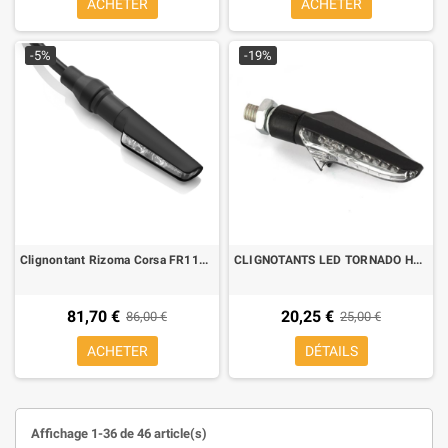
ACHETER
ACHETER
-5%
-19%
Clignontant Rizoma Corsa FR110 (1 piece)
CLIGNOTANTS LED TORNADO HOMOLOGUE
81,70 €
20,25 €
86,00 €
25,00 €
ACHETER
DÉTAILS
Affichage 1-36 de 46 article(s)