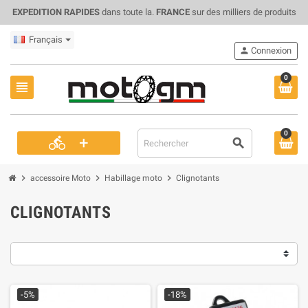
EXPEDITION RAPIDES
dans toute la.
FRANCE
sur des milliers de produits
Français
person
Connexion
0
view_headline
0
+
directions_bike
search
chevron_right
chevron_right
chevron_right
accessoire Moto
Habillage moto
Clignotants
CLIGNOTANTS
-5%
-18%