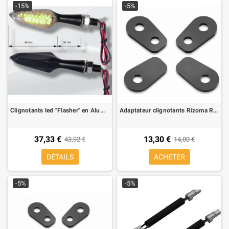
-15%
-5%
Clignotants led "Flasher" en Aluminium Far Homologue, couleur noire (2 pieces)
Adaptateur clignotants Rizoma R221B pour BMW K 1300 R, S 1000 RR, R 1200 GS 13-, R Nine T (4 pz pour 2 clignotants)
37,33 €
13,30 €
43,92 €
14,00 €
DÉTAILS
ACHETER
-5%
-5%