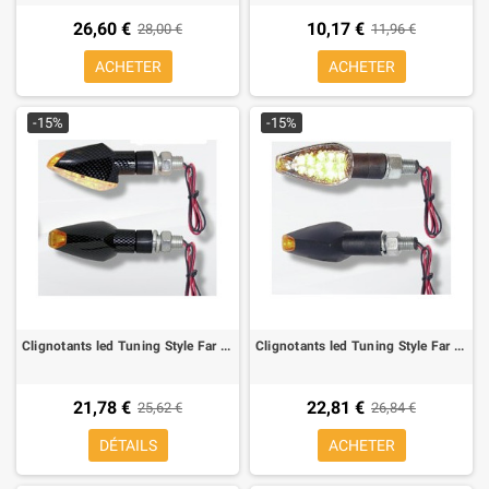
26,60 €
10,17 €
28,00 €
11,96 €
ACHETER
ACHETER
-15%
-15%
Clignotants led Tuning Style Far Homologue Carbon Look (2 pieces)
Clignotants led Tuning Style Far Homologue (2 pieces), noire
21,78 €
22,81 €
25,62 €
26,84 €
DÉTAILS
ACHETER