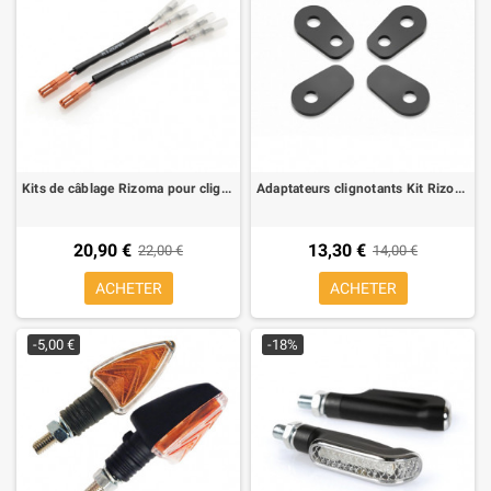
Kits de câblage Rizoma pour clignotant aftermarket pour Yamaha MT-07, MT-09
Adaptateurs clignotants Kit Rizoma, pour Triumph, Ducati Monster 821 (1 kit pour 2 clignotants)
20,90 €
13,30 €
22,00 €
14,00 €
ACHETER
ACHETER
-5,00 €
-18%