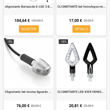
clignotants Barracuda S-LED 3 B-LUX Barracuda homologué (paire)
CLIGNOTANTS led homologue mini carbon look
104,64 €
17,00 €
109,00 €
20,00 €
ACHETER
DÉTAILS
-5%
-18%
Clignotants led rizoma Sguardo pour guidon
CLIGNOTANTS LED KIER HOMOLOGUE (2 PIECES)
76,00 €
20,81 €
80,00 €
25,38 €