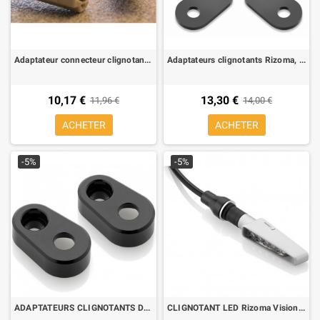
Adaptateur connecteur clignotant motò giaponese pour suzuki/Yamaha connecteur mal
Adaptateurs clignotants Rizoma, Ducati Monster 1100/696/Streetfighter, Yamaha R1 02-, R6 03-, FZ1/FZ6, XJ6,FZ8, MT-10
10,17 €
13,30 €
11,96 €
14,00 €
ACHETER
ACHETER
-5%
-5%
ADAPTATEURS CLIGNOTANTS Ducati Scrambler, Triumph Street Twin Rizoma FR231B
CLIGNOTANT LED Rizoma Vision (1 PIECE)