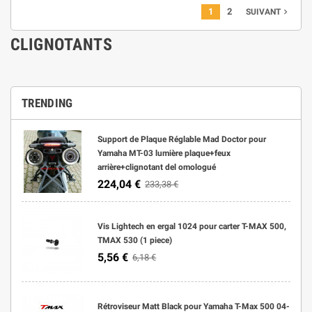
1
2
navigate_next
SUIVANT
CLIGNOTANTS
TRENDING
Support de Plaque Réglable Mad Doctor pour
Yamaha MT-03 lumière plaque+feux
arrière+clignotant del omologué
224,04 €
233,38 €
Vis Lightech en ergal 1024 pour carter T-MAX 500,
TMAX 530 (1 piece)
5,56 €
6,18 €
Rétroviseur Matt Black pour Yamaha T-Max 500 04-