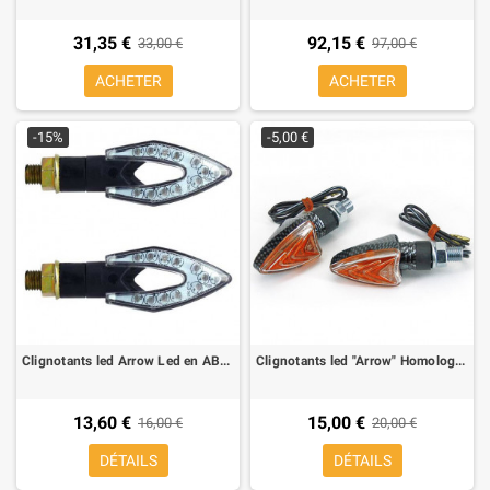
31,35 €
92,15 €
33,00 €
97,00 €
ACHETER
ACHETER
-15%
-5,00 €
Clignotants led Arrow Led en ABS Homologue, noire (2 pieces)
Clignotants led "Arrow" Homologue carbon look (2 pieces)
13,60 €
15,00 €
16,00 €
20,00 €
DÉTAILS
DÉTAILS