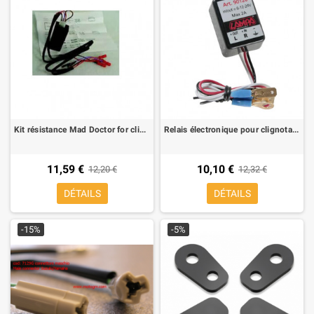
Kit résistance Mad Doctor for clignotants a led
Relais électronique pour clignotants a led
11,59 €
10,10 €
12,20 €
12,32 €
DÉTAILS
DÉTAILS
-15%
-5%