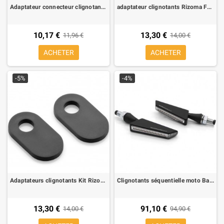
Adaptateur connecteur clignotant motò giaponese pour Honda/Yamaha, connecteur mal
adaptateur clignotants Rizoma FR216B pour Honda, Kawasaki ER-6N 09-, Ducati 1199 Panigale (4 pz pour 2 clignotants)
10,17 €
13,30 €
11,96 €
14,00 €
ACHETER
ACHETER
-5%
-4%
Adaptateurs clignotants Kit Rizoma FR217B Ducati monster 821 15-17, Monster 1200 , Monster 1200 R/S, Supersport, Triumph, Buell
Clignotants séquentielle moto Barracuda SQ-Led B-LUX
13,30 €
91,10 €
14,00 €
94,90 €