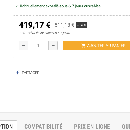
Habituellement expédié sous 6-7 jours ouvrables
419,17 €
511,18 €
-18%
TTC
Délai de livraison en 6-7 jours
shopping_cart
remove
add
AJOUTER AU PANIER
ap
PARTAGER
PTION
COMPATIBILITÉ
PRIX EN LIGNE
QU