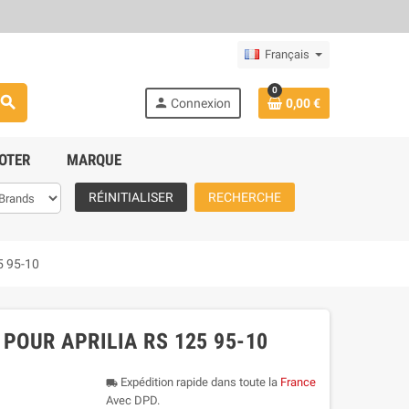
Français
0
search
person
Connexion
0,00 €
OTER
MARQUE
RÉINITIALISER
RECHERCHE
5 95-10
POUR APRILIA RS 125 95-10
Expédition rapide dans toute la
France
local_shipping
Avec DPD.