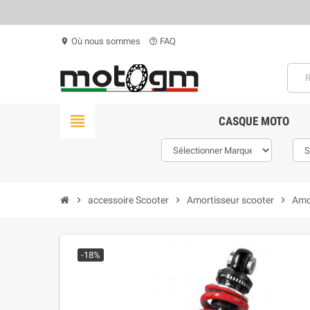
Où nous sommes
FAQ
location_on
help_outline
view_headline
CASQUE MOTO
chevron_right
accessoire Scooter
chevron_right
Amortisseur scooter
chevron_right
Amor
-18%