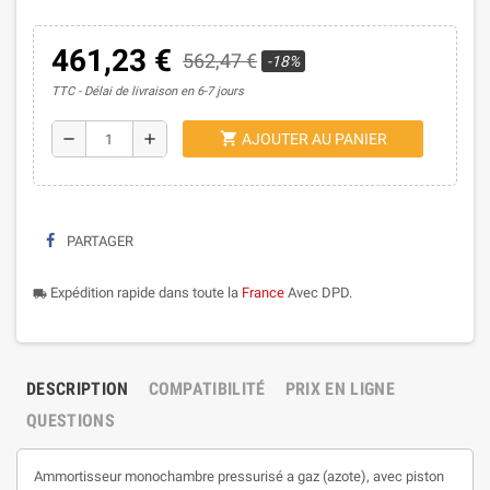
461,23 €
562,47 €
-18%
TTC
Délai de livraison en 6-7 jours
shopping_cart
remove
add
AJOUTER AU PANIER
PARTAGER
Expédition rapide dans toute la
France
Avec DPD.
local_shipping
DESCRIPTION
COMPATIBILITÉ
PRIX EN LIGNE
QUESTIONS
Ammortisseur monochambre pressurisé a gaz (azote), avec piston