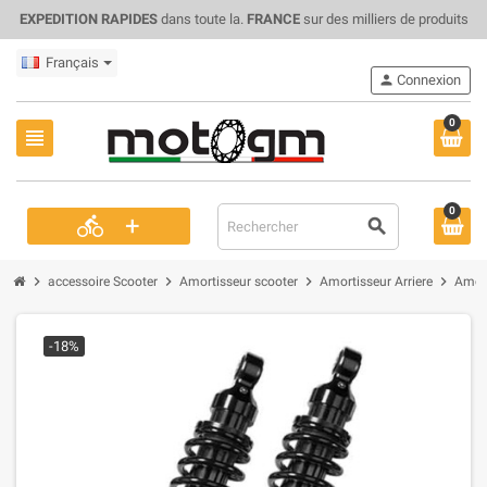
EXPEDITION RAPIDES
dans toute la.
FRANCE
sur des milliers de produits
Français
person
Connexion
0
view_headline
0
+
directions_bike
search
chevron_right
chevron_right
chevron_right
chevron_right
accessoire Scooter
Amortisseur scooter
Amortisseur Arriere
Amort
-18%