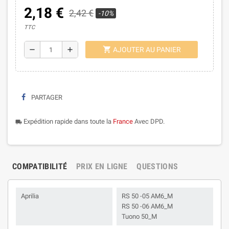
2,18 €
2,42 €
-10%
TTC
shopping_cart
remove
add
AJOUTER AU PANIER
PARTAGER
Expédition rapide dans toute la
France
Avec DPD.
local_shipping
COMPATIBILITÉ
PRIX EN LIGNE
QUESTIONS
Aprilia
RS 50 -05 AM6_M
RS 50 -06 AM6_M
Tuono 50_M