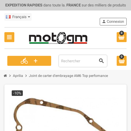
EXPEDITION RAPIDES
dans toute la.
FRANCE
sur des milliers de produits
Français
person
Connexion
0
view_headline
0
+
directions_bike
search
chevron_right
chevron_right
Aprilia
Joint de carter d'embrayage AM6 Top perfomance
-10%