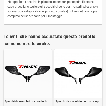
Kit tappi foto specchio in plastica. necessari per coprire il foro nel
caso si vogliano togliere gli specchi di serie per montarli ad esempio
sul manubrio (disponibili nei prodotti correlati). Kit venduto in coppia
completo del necessario per il montaggio.
I clienti che hanno acquistato questo prodotto
hanno comprato anche:
Specchi da manubrio carbon look per Yamaha T-Max 500 04-11, T-MAX 530 12- omologati (1 coppia)
Specchi da manubrio nero opaco per Yamaha T-Max 500 04-11, T-MAX 530 12- omologati (1 coppia)