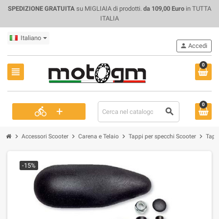
SPEDIZIONE GRATUITA
su MIGLIAIA di prodotti.
da 109,00 Euro
in TUTTA
ITALIA
Italiano
person
Accedi
0
view_headline
0
+
directions_bike
search
chevron_right
chevron_right
chevron_right
chevron_right
Accessori Scooter
Carena e Telaio
Tappi per specchi Scooter
Tapp
-15%