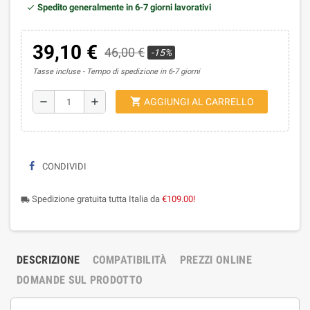
Spedito generalmente in 6-7 giorni lavorativi
39,10 €
46,00 €
-15%
Tasse incluse
Tempo di spedizione in 6-7 giorni
shopping_cart
remove
add
AGGIUNGI AL CARRELLO
CONDIVIDI
Spedizione gratuita tutta Italia da
€109.00!
local_shipping
DESCRIZIONE
COMPATIBILITÀ
PREZZI ONLINE
DOMANDE SUL PRODOTTO