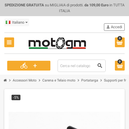
SPEDIZIONE GRATUITA
su MIGLIAIA di prodotti.
da 109,00 Euro
in TUTTA
ITALIA
Italiano
person
Accedi
0
view_headline
0
+
directions_bike
search
chevron_right
chevron_right
chevron_right
chevron_right
Accessori Moto
Carena e Telaio moto
Portatarga
Supporti per fre
-5%