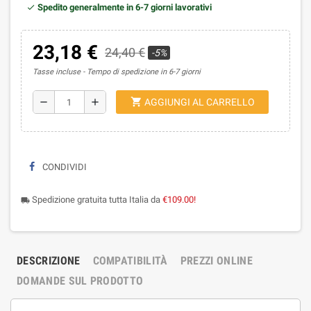
Spedito generalmente in 6-7 giorni lavorativi
23,18 €
24,40 €
-5%
Tasse incluse
Tempo di spedizione in 6-7 giorni
shopping_cart
remove
add
AGGIUNGI AL CARRELLO
CONDIVIDI
Spedizione gratuita tutta Italia da
€109.00!
local_shipping
DESCRIZIONE
COMPATIBILITÀ
PREZZI ONLINE
DOMANDE SUL PRODOTTO