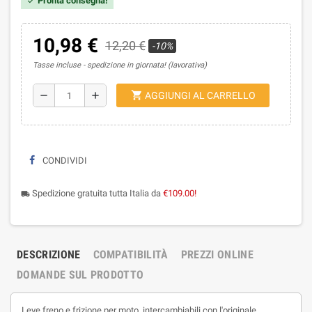
Pronta consegna!
check
10,98 €
12,20 €
-10%
Tasse incluse
spedizione in giornata! (lavorativa)
shopping_cart
remove
add
AGGIUNGI AL CARRELLO
CONDIVIDI
Spedizione gratuita tutta Italia da
€109.00!
local_shipping
DESCRIZIONE
COMPATIBILITÀ
PREZZI ONLINE
DOMANDE SUL PRODOTTO
Leve freno e frizione per moto, intercambiabili con l'originale.