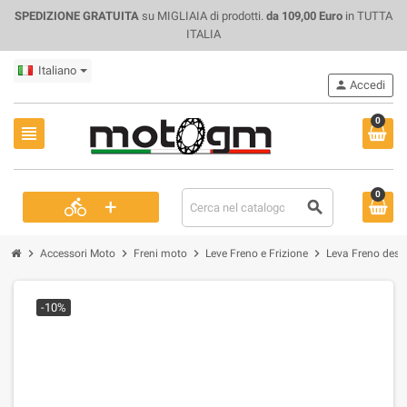
SPEDIZIONE GRATUITA
su MIGLIAIA di prodotti.
da 109,00 Euro
in TUTTA
ITALIA
Italiano
person
Accedi
0
view_headline
0
+
directions_bike
search
chevron_right
chevron_right
chevron_right
chevron_right
Accessori Moto
Freni moto
Leve Freno e Frizione
Leva Freno destr
-10%