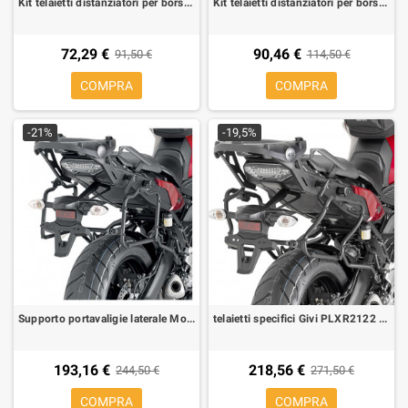
Kit telaietti distanziatori per borse morbide laterali per Aprilia Shiver 750 10-12
Kit telaietti distanziatori per borse morbide laterali per Aprilia Dorsoduro 750 08-11
72,29 €
90,46 €
91,50 €
114,50 €
COMPRA
COMPRA
-21%
-19,5%
Supporto portavaligie laterale Monokey Yamaha MT-09 Tracer
telaietti specifici Givi PLXR2122 per Valigie Monokey Side Yamaha MT09 Tracer
193,16 €
218,56 €
244,50 €
271,50 €
COMPRA
COMPRA