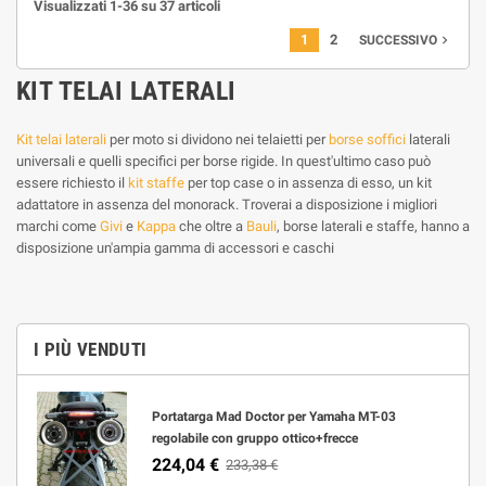
Visualizzati 1-36 su 37 articoli
1
2
navigate_next
SUCCESSIVO
KIT TELAI LATERALI
Kit telai laterali
per moto si dividono nei telaietti per
borse soffici
laterali
universali e quelli specifici per borse rigide. In quest'ultimo caso può
essere richiesto il
kit staffe
per top case o in assenza di esso, un kit
adattatore in assenza del monorack. Troverai a disposizione i migliori
marchi come
Givi
e
Kappa
che oltre a
Bauli
, borse laterali e staffe, hanno a
disposizione un'ampia gamma di accessori e caschi
I PIÙ VENDUTI
Portatarga Mad Doctor per Yamaha MT-03
regolabile con gruppo ottico+frecce
224,04 €
233,38 €