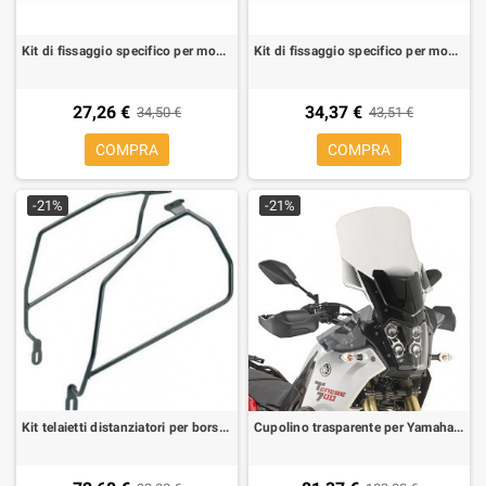
Kit di fissaggio specifico per montare TE3100KIT in assenza del Monorack
Kit di fissaggio specifico per montare TE2118K in assenza del Monorack
27,26 €
34,37 €
34,50 €
43,51 €
COMPRA
COMPRA
-21%
-21%
Kit telaietti distanziatori per borse morbide laterali per Yamaha MT-07 14-17, si puo' montare senza Monorack acquistando il kit 2118KIT
Cupolino trasparente per Yamaha Tenere 2019-2023 Kappa KD2145ST