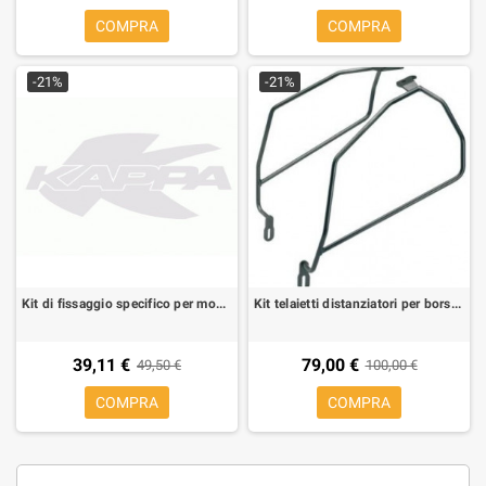
COMPRA
COMPRA
-21%
-21%
Kit di fissaggio specifico per montare TE7400K e TK681 in assenza del Monorack
Kit telaietti distanziatori per borse morbide laterali per Honda Hornet 600 07-10
39,11 €
79,00 €
49,50 €
100,00 €
COMPRA
COMPRA