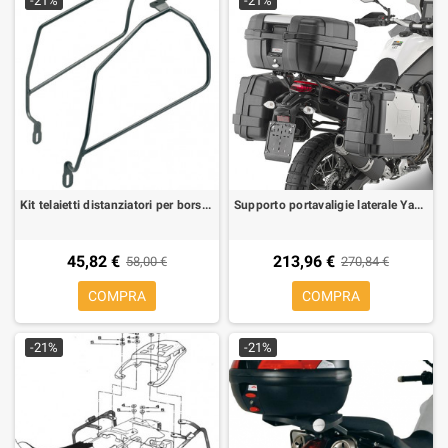
-21%
-21%
Kit telaietti distanziatori per borse morbide laterali per Honda Transalp 650 00-07
Supporto portavaligie laterale Yamaha Tenere 700 19-23 KL ONE-FIt per valigie monokey
45,82 €
213,96 €
58,00 €
270,84 €
COMPRA
COMPRA
-21%
-21%