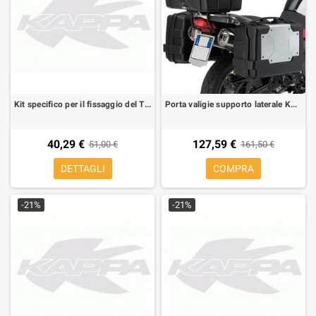
Kit specifico per il fissaggio del TE1101K in assenza del Monorack per Honda CB 1000 R
Porta valigie supporto laterale KL188 Kappa per BMW F650GS 00-07,G650 GS 11-17 per valigie monokey o retrofit
40,29 €
127,59 €
51,00 €
161,50 €
DETTAGLI
COMPRA
-21%
-21%