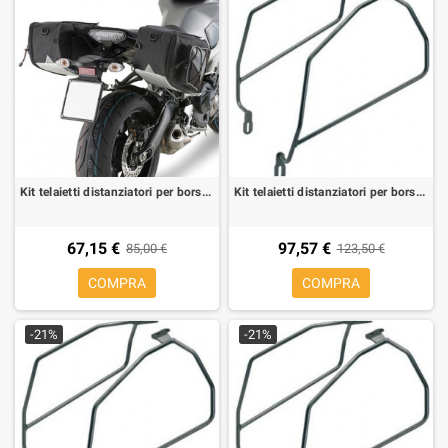
Kit telaietti distanziatori per borse morbide laterali per Yamaha MT-09, si puo' montare senza Monorack acquistando il kit 2115
Kit telaietti distanziatori per borse morbide laterali per BMW F 800 R 09-19
67,15 €
97,57 €
85,00 €
123,50 €
COMPRA
COMPRA
-21%
-21%