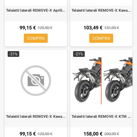
Telaietti laterali REMOVE-X Aprilia Tuono 660, RS 660 a sgancio rapido per borse soffici laterali
Telaietti laterali REMOVE-X Kawasaki Z 900 2020-2022 a sgancio rapido per borse soffici laterali
99,15 €
103,49 €
125,50 €
131,00 €
COMPRA
COMPRA
-21%
-21%
Telaietti laterali REMOVE-X Kawasaki Z 650 2020-2021 a sgancio rapido per borse soffici laterali
Telaietti laterali REMOVE-X KTM 890 Duke 2021-2023 a sgancio rapido per borse soffici laterali
99,15 €
158,00 €
125,50 €
200,00 €