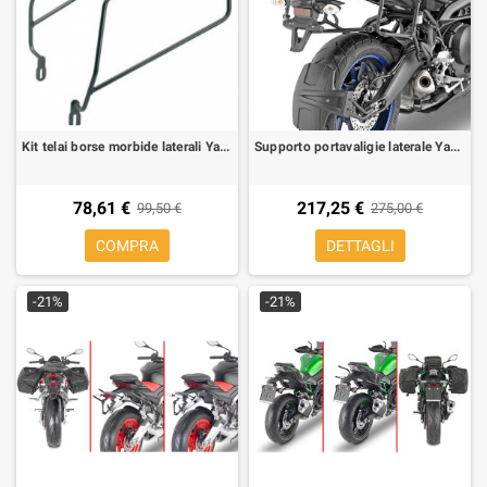
Kit telai borse morbide laterali Yamaha MT-07 18-20
Supporto portavaligie laterale Yamaha Tracer 900 2018-2020 valigie monokey e retrofit
78,61 €
217,25 €
99,50 €
275,00 €
COMPRA
DETTAGLI
-21%
-21%