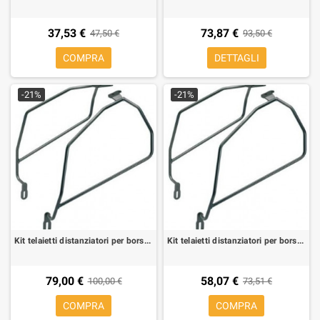
37,53 €
73,87 €
47,50 €
93,50 €
COMPRA
DETTAGLI
-21%
-21%
Kit telaietti distanziatori per borse morbide laterali per Honda CBF 500 05-06, CBF 600/1000 04-09
Kit telaietti distanziatori per borse morbide laterali per Honda CBF Hornet 600/S 98-06
79,00 €
58,07 €
100,00 €
73,51 €
COMPRA
COMPRA