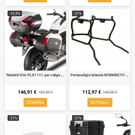
-19,5%
-21%
Telaietti Givi PLX1111 per valige laterali V35/37 monokey per Honda NC700S/X, NCNC750S/X 14-15
Portavaligie laterale MONOKEY® SIDE
146,91 €
112,97 €
182,50 €
143,00 €
COMPRA
DETTAGLI
-21%
-21%