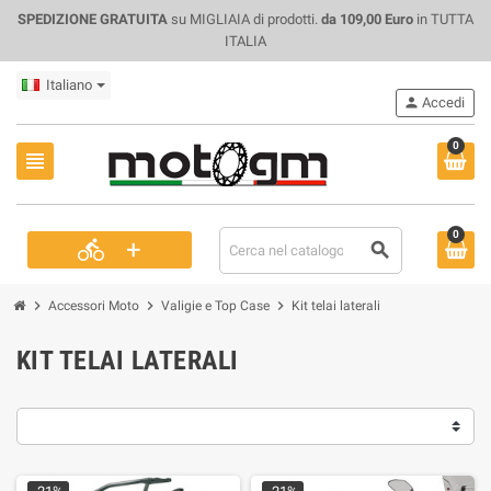
SPEDIZIONE GRATUITA
su MIGLIAIA di prodotti.
da 109,00 Euro
in TUTTA
ITALIA
Italiano
person
Accedi
0
view_headline
0
+
directions_bike
search
chevron_right
chevron_right
chevron_right
Accessori Moto
Valigie e Top Case
Kit telai laterali
KIT TELAI LATERALI