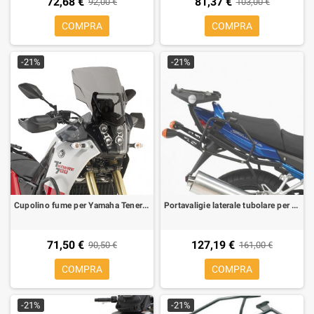
72,68 €
81,37 €
92,00 €
103,00 €
COMPRA
COMPRA
-21%
-21%
Cupolino fume per Yamaha Tenere 2019-2023 Kappa KD2145S
Portavaligie laterale tubolare per valigie MONOKEY per Honda XL 650V Transalp 00-07
71,50 €
127,19 €
90,50 €
161,00 €
COMPRA
COMPRA
-21%
-21%