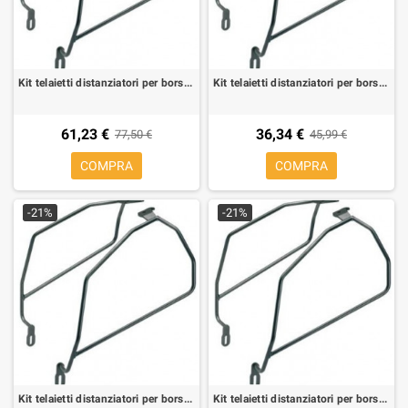
Kit telaietti distanziatori per borse morbide laterali per Honda Transalp 700 08-09
Kit telaietti distanziatori per borse morbide laterali per Honda VT Shadow 750 04-09
61,23 €
36,34 €
77,50 €
45,99 €
COMPRA
COMPRA
-21%
-21%
Kit telaietti distanziatori per borse morbide laterali per Kawasaki ER-6N/F 650 05-08
Kit telaietti distanziatori per borse morbide laterali per Kawasaki ER-6N/F 650 09-