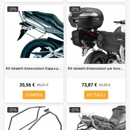
-21%
-21%
Kit telaietti distanziatori Kappa per borse morbide laterali per Suzuki GSR 600 06-10, monta solo in abbinamento a portavaligie
Kit telaietti distanziatori per borse morbide laterali per Honda CB 1000 R, è possibile montarlo senza il Monorack acquistando
35,56 €
73,87 €
45,01 €
93,50 €
COMPRA
DETTAGLI
-21%
-21%