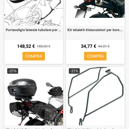
Portavaligie laterale tubolare per valigie MONOKEY per Honda Africa Twin 750 93-02
Kit telaietti distanziatori per borse morbide laterali per Yamaha MT-03
148,52 €
34,77 €
188,00 €
44,01 €
COMPRA
COMPRA
-21%
-21%