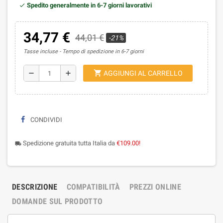
Spedito generalmente in 6-7 giorni lavorativi
34,77 €
44,01 €
-21%
Tasse incluse
Tempo di spedizione in 6-7 giorni
shopping_cart
remove
add
AGGIUNGI AL CARRELLO
CONDIVIDI
Spedizione gratuita tutta Italia da
€109.00!
local_shipping
DESCRIZIONE
COMPATIBILITÀ
PREZZI ONLINE
DOMANDE SUL PRODOTTO