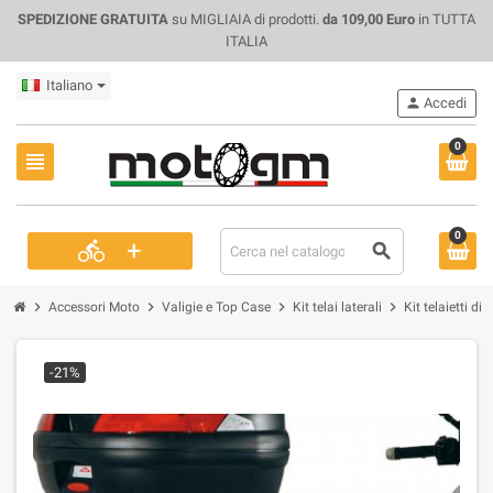
SPEDIZIONE GRATUITA
su MIGLIAIA di prodotti.
da 109,00 Euro
in TUTTA
ITALIA
Italiano
person
Accedi
0
view_headline
0
+
directions_bike
search
chevron_right
chevron_right
chevron_right
chevron_right
Accessori Moto
Valigie e Top Case
Kit telai laterali
Kit telaietti d
-21%