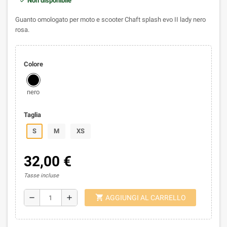
Non disponibile
Guanto omologato per moto e scooter Chaft splash evo II lady nero
rosa.
Colore
nero
Taglia
S
M
XS
32,00 €
Tasse incluse
shopping_cart
remove
add
AGGIUNGI AL CARRELLO