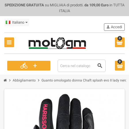
SPEDIZIONE GRATUITA
su MIGLIAIA di prodotti.
da 109,00 Euro
in TUTTA
ITALIA
Italiano
person
Accedi
0
view_headline
0
+
directions_bike
search
chevron_right
chevron_right
Abbigliamento
Guanto omologato donna Chaft splash evo II lady nero 