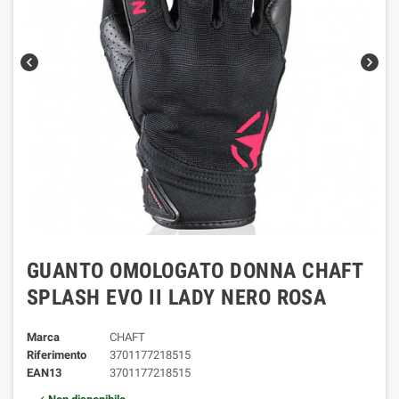
chevron_left
chevron_right
GUANTO OMOLOGATO DONNA CHAFT
SPLASH EVO II LADY NERO ROSA
Marca
CHAFT
Riferimento
3701177218515
EAN13
3701177218515