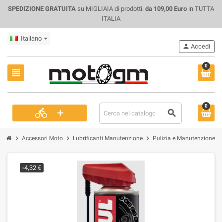
SPEDIZIONE GRATUITA
su MIGLIAIA di prodotti.
da 109,00 Euro
in TUTTA
ITALIA
Italiano
person
Accedi
0
view_headline
0
+
directions_bike
search
chevron_right
chevron_right
chevron_right
chevron_r
Accessori Moto
Lubrificanti Manutenzione
Pulizia e Manutenzione
-4,32 €