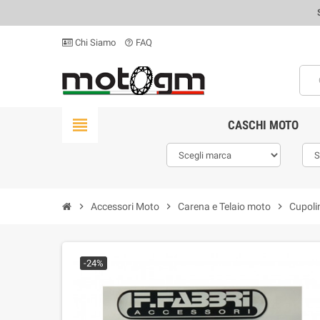
Chi Siamo
FAQ
help_outline
view_headline
CASCHI MOTO
chevron_right
Accessori Moto
chevron_right
Carena e Telaio moto
chevron_right
Cupoli
-24%