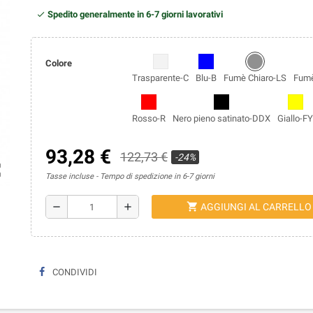
Spedito generalmente in 6-7 giorni lavorativi
Colore
Trasparente-C
Blu-B
Fumè Chiaro-LS
Fumè
Rosso-R
Nero pieno satinato-DDX
Giallo-F
93,28 €
122,73 €
-24%
ap
Tasse incluse
Tempo di spedizione in 6-7 giorni
shopping_cart
remove
add
AGGIUNGI AL CARRELLO
CONDIVIDI