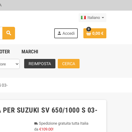
A
Italiano
0
search
person
Accedi
0,00 €
OTER
MARCHI
REIMPOSTA
CERCA
 03-
PER SUZUKI SV 650/1000 S 03-
Spedizione gratuita tutta Italia
local_shipping
da
€109.00!