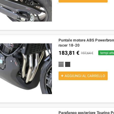
Puntale motore ABS Powerbro
racer 18-20
183,81 €
tempi atte
197,64 €
nero lucido
nero opaco
AGGIUNGI AL CARRELLO
carico completo arrow
96480711A terminale corto
11
 per Yamaha xmax 125
termignoni per Ducati Multistrada
a
2021-2024
1200 2015-2017 omologato
,17 €
620,50 €
514,84 €
850,00 €
Parafango posteriore Touring