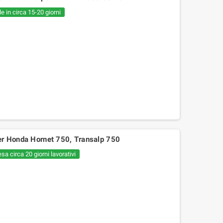
e in circa 15-20 giorni
er Honda Hornet 750, Transalp 750
sa circa 20 giorni lavorativi