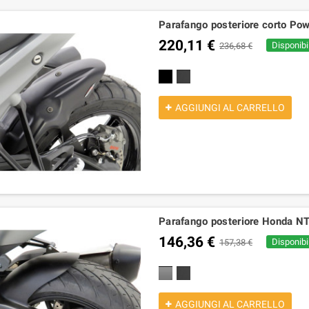
Parafango posteriore corto P
220,11 €
Disponibil
236,68 €
nero
nero opaco
AGGIUNGI AL CARRELLO
Parafango posteriore Honda 
146,36 €
Disponibil
157,38 €
nero lucido
nero opaco
AGGIUNGI AL CARRELLO