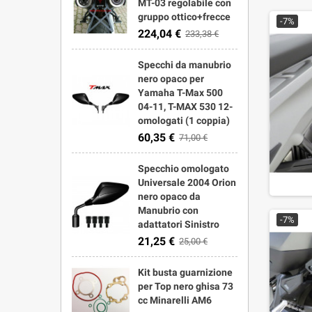
MT-03 regolabile con
gruppo ottico+frecce
-7%
224,04 €
233,38 €
Specchi da manubrio
nero opaco per
Yamaha T-Max 500
04-11, T-MAX 530 12-
omologati (1 coppia)
60,35 €
71,00 €
Specchio omologato
Universale 2004 Orion
nero opaco da
Manubrio con
-7%
adattatori Sinistro
21,25 €
25,00 €
Kit busta guarnizione
per Top nero ghisa 73
cc Minarelli AM6