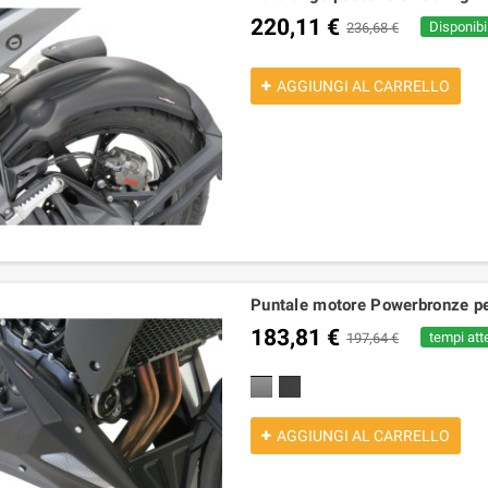
220,11 €
Disponibil
236,68 €
AGGIUNGI AL CARRELLO
Puntale motore Powerbronze p
183,81 €
tempi atte
197,64 €
nero lucido
nero opaco
AGGIUNGI AL CARRELLO