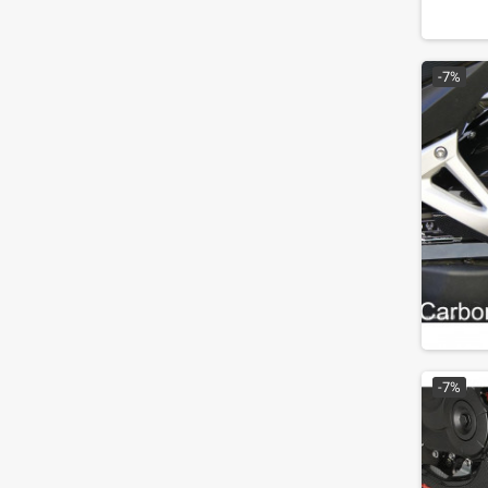
-7%
-7%