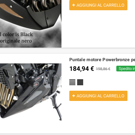
AGGIUNGI AL CARRELLO
Puntale motore Powerbronze p
184,94 €
Spedito in
198,86 €
nero lucido
nero opaco
AGGIUNGI AL CARRELLO