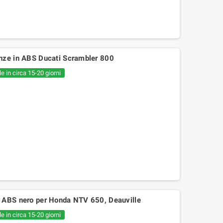
nze in ABS Ducati Scrambler 800
e in circa 15-20 giorni
 ABS nero per Honda NTV 650, Deauville
e in circa 15-20 giorni