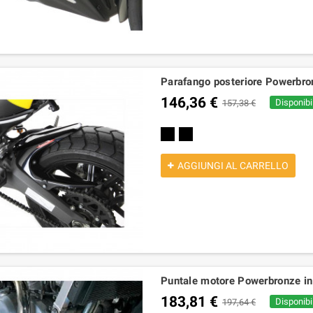
Parafango posteriore Powerbro
146,36 €
Disponibil
157,38 €
Nero
Nero Opaco
AGGIUNGI AL CARRELLO
Puntale motore Powerbronze in
183,81 €
Disponibil
197,64 €