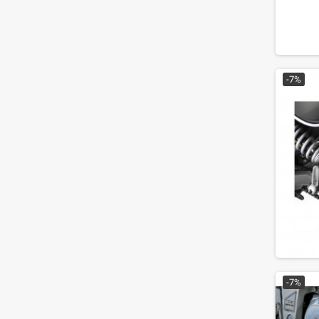
-7%
-7%