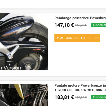
Parafango posteriore Powerbro
147,18 €
Disponibil
158,26 €
AGGIUNGI AL CARRELLO
Puntale motore Powerbronze 
13/CBF600 08-13/CB1000R 0
183,81 €
Disponibil
197,64 €