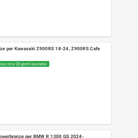
nze per Kawasaki Z900RS 18-24, Z900RS Cafe
sa circa 20 giorni lavorativi
031KZ kit catalizzatore per scarico
rrow 53544ANN yamaha xmax 125
2021-2024
195,08 €
237,90 €
 Powerbronze per BMW R 1300 GS 2024-