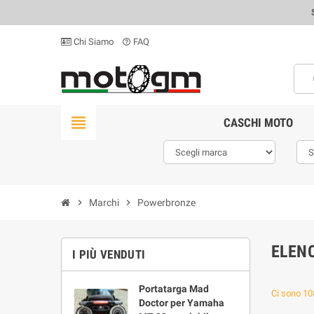
Chi Siamo
FAQ
help_outline
view_headline
CASCHI MOTO
chevron_right
Marchi
chevron_right
Powerbronze
ELEN
I PIÙ VENDUTI
Portatarga Mad
Ci sono 108
Doctor per Yamaha