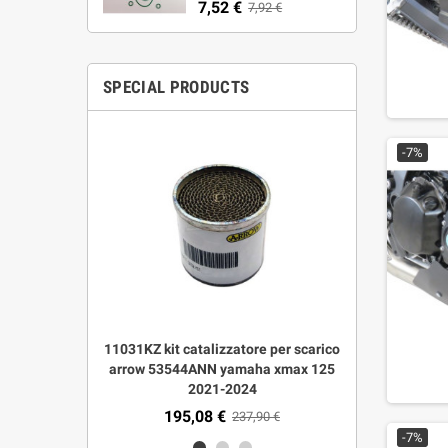
7,52 €
7,92 €
SPECIAL PRODUCTS
-7%
le corto
11031KZ kit catalizzatore per scarico
53544ANN s
Multistrada
arrow 53544ANN yamaha xmax 125
urban dark
mologato
2021-2024
195,08 €
422
00 €
237,90 €
-7%