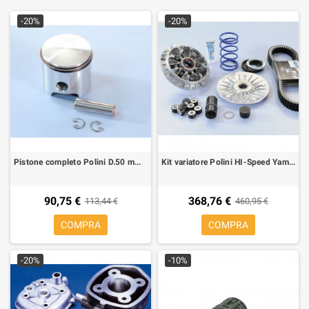
-20%
-20%
Pistone completo Polini D.50 mm con fasce per AM6/Derbi 80 cc sp.12 mm
Kit variatore Polini HI-Speed Yamaha TMAX 530 12-16 EVO 241.701.1
90,75 €
368,76 €
113,44 €
460,95 €
COMPRA
COMPRA
-20%
-10%