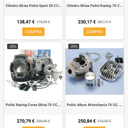
Cilindro Ghisa Polini Sport 50 CC Bifascia per Mot. Minarelli Vert, sp.Ø 10
Cilindro Ghisa Polini Racing 70 CC Corsa, Bifascia per Mot. Minarelli Vert, sp.Ø 10
138,47 €
230,17 €
173,09 €
287,71 €
COMPRA
COMPRA
-20%
-20%
Polini Racing Corsa Ghisa 70 CC, Piaggio/Gilera H2O
Polini Allum. Monofascia 70 CC, MInarelli Verticale per Aprilia Amico, SR-94, MBK Booster 50, Stunt, Yamaha BW'S, SPY, Zuma
270,79 €
250,84 €
338,49 €
313,55 €