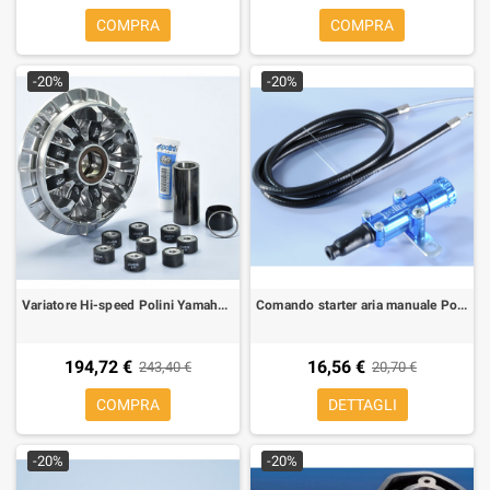
COMPRA
COMPRA
-20%
-20%
Variatore Hi-speed Polini Yamaha TMAX 530 17-
Comando starter aria manuale Polini blu completo di cavo per scooter
194,72 €
16,56 €
243,40 €
20,70 €
COMPRA
DETTAGLI
-20%
-20%