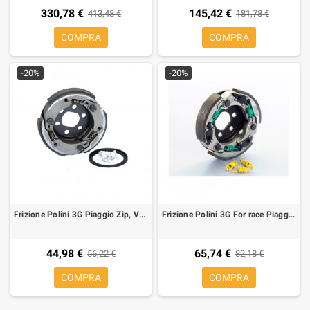
330,78 €
145,42 €
413,48 €
181,78 €
COMPRA
COMPRA
-20%
-20%
Frizione Polini 3G Piaggio Zip, Vespa, Gilera Runner, Thypoon, NRG
Frizione Polini 3G For race Piaggio Gilera
44,98 €
65,74 €
56,22 €
82,18 €
COMPRA
COMPRA