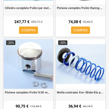
Cilindro completo Polini per motore Minarelli AM6 80 cc Ø 50 H2O, sp. Ø 12
Pistone completo Polini Racing D.47 mm con fasce per Piaggio, Honda 70 cc sp.12 mm
247,77 €
74,08 €
309,71 €
92,60 €
COMPRA
COMPRA
-20%
-20%
Pistone completo Polini D.50 mm per AM6/Derbi 80 cc sp.12 mm
Molla contrasto Evo-Slider Blu per variatori Polini e originali per Yamaha T-MAX 500 04-11, T-MAX 530 12-
90,75 €
36,94 €
113,44 €
46,18 €