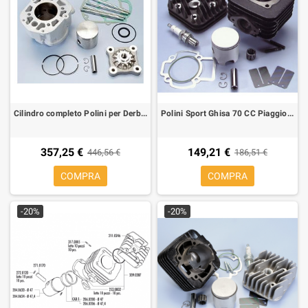
Cilindro completo Polini per Derbi Senda, GPR 50 (mot D50B0) 80 cc Ø 50 H2O, sp. Ø 12
Polini Sport Ghisa 70 CC Piaggio/Gilera Aria
357,25 €
149,21 €
446,56 €
186,51 €
COMPRA
COMPRA
-20%
-20%