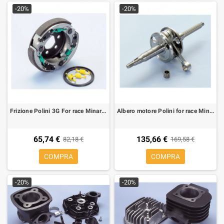
-20%
-20%
Frizione Polini 3G For race Minarelli, Aerox, Nitro
Albero motore Polini for race Minarelli Aerox, Nitro, F12, Ovetto, neos 210.0048
65,74 €
135,66 €
82,18 €
169,58 €
COMPRA
COMPRA
-20%
-20%