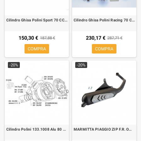
Cilindro Ghisa Polini Sport 70 CC Bifascia per Mot. Minarelli orizzontale Air, sp.Ø 10
Cilindro Ghisa Polini Racing 70 CC Corsa, Bifascia per Mot. Piaggio aria, sp.Ø 10
150,30 €
230,17 €
187,88 €
287,71 €
COMPRA
COMPRA
-20%
-20%
Cilindro Polini 133.1008 Alu 80 cc AM6 Ø 50 H2O, sp. Ø 12
MARMITTA PIAGGIO ZIP F.R. OMOLOGATA MOD. ORIGINAL