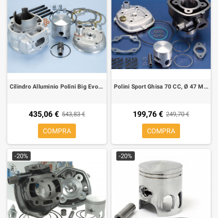
Cilindro Alluminio Polini Big Evolution 94 cc per Minarelli LC, ø 52 mm
Polini Sport Ghisa 70 CC, Ø 47 Minarelli Orizzontale H2O, sp. Ø 10
435,06 €
199,76 €
543,83 €
249,70 €
COMPRA
COMPRA
-20%
-20%