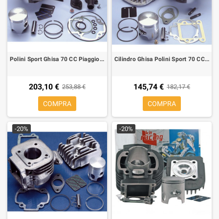
Polini Sport Ghisa 70 CC Piaggio/Gilera H2O
Cilindro Ghisa Polini Sport 70 CC Bifascia per Mot. Minarelli Vert, sp.Ø 10
203,10 €
145,74 €
253,88 €
182,17 €
COMPRA
COMPRA
-20%
-20%