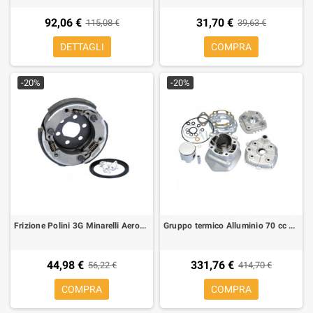
92,06 €
31,70 €
115,08 €
39,63 €
DETTAGLI
COMPRA
-20%
-20%
Frizione Polini 3G Minarelli Aerox, Nitro, Neo-s, Beta ark
Gruppo termico Alluminio 70 cc Polini Evo 3 H2O, Aerox, Nitro, F12, ARK LC, sp. 10
44,98 €
331,76 €
56,22 €
414,70 €
COMPRA
COMPRA