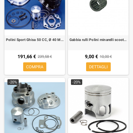
Polini Sport Ghisa 50 CC, Ø 40 Minarelli Orizzontale H2O, sp. Ø 10
Gabbia rulli Polini minarelli scooter sp.10 mm
191,66 €
9,00 €
239,58 €
10,00 €
COMPRA
DETTAGLI
-20%
-20%