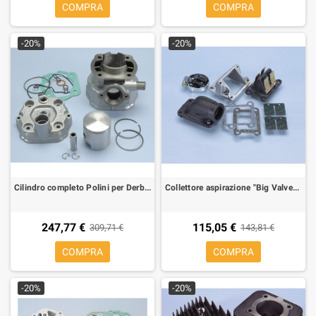
COMPRA
COMPRA
-20%
-20%
Cilindro completo Polini per Derbi Senda, GPR 50 euro 2 80 cc Ø 50 H2O, sp. Ø 12
Collettore aspirazione "Big Valve" completo Polini per Motori Min. Verticale per Booster, Stunt, BW'S
247,77 €
115,05 €
309,71 €
143,81 €
COMPRA
COMPRA
-20%
-20%