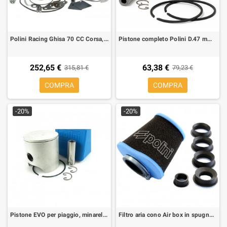
Polini Racing Ghisa 70 CC Corsa, Ø 47 Minarelli Orizzontale H2O, sp. Ø 10
Pistone completo Polini D.47 mm con fasce per Minarelli 70 cc sp.10 mm
252,65 €
63,38 €
315,81 €
79,23 €
COMPRA
COMPRA
-20%
-20%
Pistone EVO per piaggio, minarelli SP12 diametro 47,54
Filtro aria cono Air box in spugna Polini big evolution