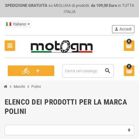
SPEDIZIONE GRATUITA
su MIGLIAIA di prodotti.
da 109,00 Euro
in TUTTA
ITALIA
Italiano
person
Accedi
0
view_headline
0
+
directions_bike
search
chevron_right
chevron_right
Marchi
Polini
ELENCO DEI PRODOTTI PER LA MARCA
POLINI