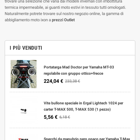
trovare una selezione che varia dai modelli invernali con imbottitura
termica impermeabile, ai guanti moto estivi in tessuto tutti omologati.
Naturalmente potrete trovare sul nostro negozio online, la gamma di
abbigliamento moto ixon a
prezzi Outlet
I PIÙ VENDUTI
Portatarga Mad Doctor per Yamaha MT-03
regolabile con gruppo ottico+frecce
224,04 €
233,38 €
Vite bullone speciale in Ergal Lightech 1024 per
carter T-MAX 500, T-MAX 530 (1 pezzo)
5,56 €
6,18 €
Specchi da manubrio nero opaco per Yamaha T-Max