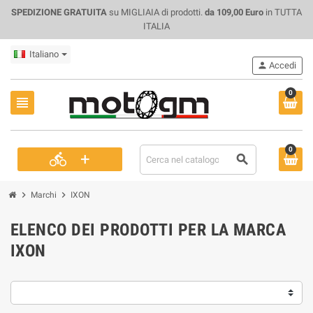
SPEDIZIONE GRATUITA
su MIGLIAIA di prodotti.
da 109,00 Euro
in TUTTA
ITALIA
Italiano
person
Accedi
0
view_headline
0
+
directions_bike
search
chevron_right
chevron_right
Marchi
IXON
ELENCO DEI PRODOTTI PER LA MARCA
IXON