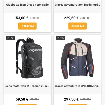
Giubbotto Ixon Draco nero giallo
Giacca adventure ixon Balder turismo nera grigio gialla
153,00 €
229,50 €
180,00 €
270,00 €
COMPRA
COMPRA
-15%
-15%
Zaino moto Ixon R-Tension 23 nero
Giacca adventure IXON EDDAS turismo blu
59,50 €
297,50 €
70,00 €
350,00 €