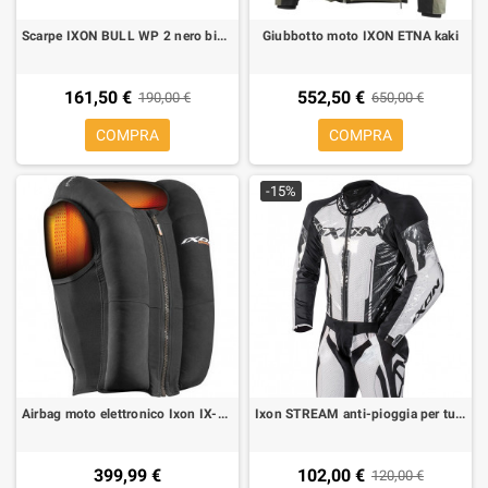
Scarpe IXON BULL WP 2 nero bianco
Giubbotto moto IXON ETNA kaki
161,50 €
552,50 €
190,00 €
650,00 €
COMPRA
COMPRA
-15%
Airbag moto elettronico Ixon IX-AIRBAG U03
Ixon STREAM anti-pioggia per tuta
399,99 €
102,00 €
120,00 €