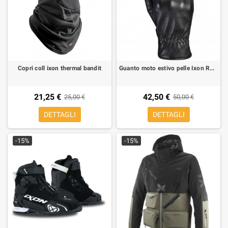
Copri coll ixon thermal bandit
Guanto moto estivo pelle Ixon RS Nizo Air custom cafe racer
21,25 €
42,50 €
25,00 €
50,00 €
DETTAGLI
DETTAGLI
-15%
-15%