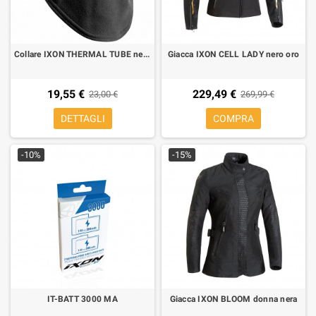
Collare IXON THERMAL TUBE nero
Giacca IXON CELL LADY nero oro
19,55 €
229,49 €
23,00 €
269,99 €
DETTAGLI
COMPRA
-10%
-15%
IT-BATT 3000 MA
Giacca IXON BLOOM donna nera