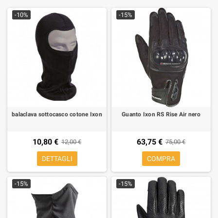
-10%
-15%
balaclava sottocasco cotone Ixon
Guanto Ixon RS Rise Air nero
10,80 €
63,75 €
12,00 €
75,00 €
DETTAGLI
COMPRA
-15%
-15%