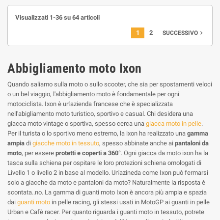
Visualizzati 1-36 su 64 articoli
1
2
navigate_next
SUCCESSIVO
Abbigliamento moto Ixon
Quando saliamo sulla moto o sullo scooter, che sia per spostamenti veloci
o un bel viaggio, l'abbigliamento moto è fondamentale per ogni
motociclista. Ixon è un'azienda francese che è specializzata
nell'abigliamento moto turistico, sportivo e casual. Chi desidera una
giacca moto vintage o sportiva, spesso cerca una
giacca moto in pelle
.
Per il turista o lo sportivo meno estremo, la ixon ha realizzato una
gamma
ampia
di
giacche moto in tessuto
, spesso abbinate anche ai
pantaloni da
moto
, per essere
protetti e coperti a 360°
. Ogni giacca da moto ixon ha la
tasca sulla schiena per ospitare le loro protezioni schiena omologati di
Livello 1 o livello 2 in base al modello. Un'azineda come Ixon può fermarsi
solo a giacche da moto e pantaloni da moto? Naturalmente la risposta è
scontata..no. La gamma di guanti moto Ixon è ancora più ampia e spazia
dai
guanti moto
in pelle racing, gli stessi usati in MotoGP ai guanti in pelle
Urban e Cafè racer. Per quanto riguarda i guanti moto in tessuto, potrete