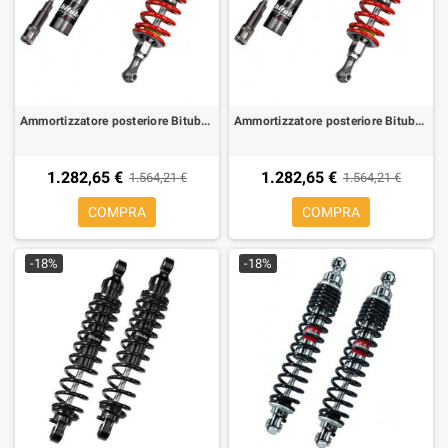
Ammortizzatore posteriore Bitubo CLU31 per Aprilia ETV 1000 Caponord 1000 01-03, ABS 04-07
Ammortizzatore posteriore Bitubo CLU31 per Aprilia RS 250 94-02
1.282,65 €
1.282,65 €
1.564,21 €
1.564,21 €
COMPRA
COMPRA
-18%
-18%