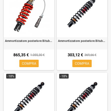
Ammortizzatore posteriore Bitubo XZE31 per Aprilia ETV 1000 Capo Nord 01-03, ABS 04-07
Ammortizzatore posteriore Bitubo WZB02 per Aprilia Atlantic 125/200 03-12, 250 04-12
865,35 €
303,12 €
1.055,30 €
369,66 €
COMPRA
COMPRA
-18%
-18%