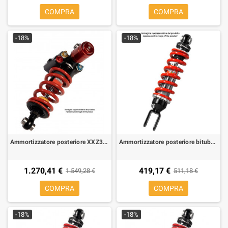
COMPRA
COMPRA
-18%
-18%
Ammortizzatore posteriore XXZ31 Bitubo A0043XXZ31 per Aprilia RSV4-RSV4R 2009-2017
Ammortizzatore posteriore bitubo WZE01 per aprilia rally 50 air lc
1.270,41 €
419,17 €
1.549,28 €
511,18 €
COMPRA
COMPRA
-18%
-18%