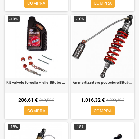
COMPRA
COMPRA
-18%
-18%
Kit valvole forcella + olio Bitubo per Aprilia RSV 1000/Tuono/SL 1000 per forcella Showa
Ammortizzatore posteriore Bitubo CLU11 per Aprilia RS 250 94-02
286,61 €
1.016,32 €
349,53 €
1.239,42 €
COMPRA
COMPRA
-18%
-18%