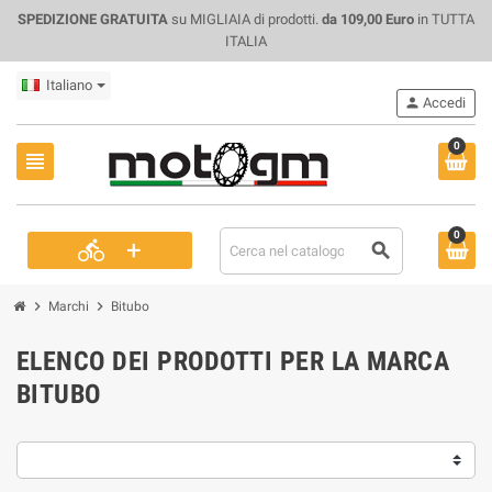
SPEDIZIONE GRATUITA
su MIGLIAIA di prodotti.
da 109,00 Euro
in TUTTA
ITALIA
Italiano
person
Accedi
0
view_headline
0
+
directions_bike
search
chevron_right
chevron_right
Marchi
Bitubo
ELENCO DEI PRODOTTI PER LA MARCA
BITUBO