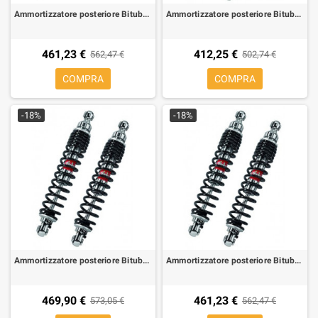
Ammortizzatore posteriore Bitubo WME02 per Aprilia Atlantic 500 01-05 (1 coppia)
Ammortizzatore posteriore Bitubo WME02 per Aprilia Classic 125 96-02
461,23 €
412,25 €
562,47 €
502,74 €
COMPRA
COMPRA
-18%
-18%
Ammortizzatore posteriore Bitubo WME02 per Aprilia Scarabeo 400/500 light 06-
Ammortizzatore posteriore Bitubo WME02 per Aprilia Scarabeo 500 03-07
469,90 €
461,23 €
573,05 €
562,47 €