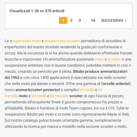
Visualizzati 1-36 su 570 articoli
…
1
2
3
16
navigate_next
SUCCESSIVO
Le s
ospensioni moto
e
sospensioni scooter
permettono di assorbire le
imperfezioni del manto stradale rendendo la guida più confortevole e
sicura. Ma la sicurezza la si ha anche quando dobbiamo effettuare frenate
brusche e improvvise. Un ammortizzatore posteriore
moto
o
scooter
o una
sospensione anteriore non in buone condizioni, potrebbe mettere in crisi il
mezzo, creando un pericolo per il pilota.
Bitubo produce ammortizzatori
dal 1963
e con circa 1400 applicazioni è specializzata sia nello scooter
che nelle moto pià datate o recenti. Offre una gamma di f
orcelle anteriori
,
mono
ammortizzatori posteriori
o semplici
kit molle
e
kit
forcella
moto
e
kit molle
e
kit forcella
scooter
di ogni fascia di prezzo,
permettendo all'acquirente finale il giusto compromesso fra prezzo e
affidabilità. Bitubo è fornitore di molti Team capioni, tra cui il CIV. Tutte le
sospensioni Bitubo per moto e scooter sono rigorosamente Made in italy.
Sul nostro catalogo potrai trovare un'amplia gamma, semplicemente
utilizzando la ricerca per marca o modello nella sezione scooter o moto.