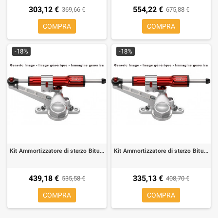
303,12 €
554,22 €
369,66 €
675,88 €
COMPRA
COMPRA
-18%
-18%
Kit Ammortizzatore di sterzo Bitubo per Aprilia RS 250 95-02,
Kit Ammortizzatore di sterzo Bitubo per Aprilia RSV 1000 04-, Tuono 05-,
439,18 €
335,13 €
535,58 €
408,70 €
COMPRA
COMPRA