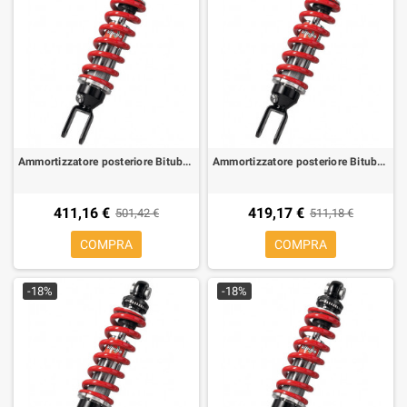
Ammortizzatore posteriore Bitubo WZE01 per Aprilia Area 51
Ammortizzatore posteriore Bitubo WZE01 per Aprilia Moto 6.5, RS 50 99-05, Tuono 50
411,16 €
419,17 €
501,42 €
511,18 €
COMPRA
COMPRA
-18%
-18%