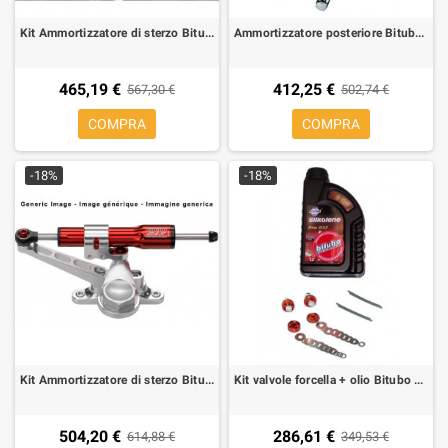
Kit Ammortizzatore di sterzo Bitubo per Honda Hornet 600 98-03,
Ammortizzatore posteriore Bitubo WMB03 per Suzuki VZ 800 Marauder 96-02, 1 coppia
465,19 €
412,25 €
567,30 €
502,74 €
COMPRA
COMPRA
-18%
-18%
Kit Ammortizzatore di sterzo Bitubo per Suzuki GSX-R 1000 01-02, 600 01-03, 750 00-03,
Kit valvole forcella + olio Bitubo per Yamaha R1 04-05
504,20 €
286,61 €
614,88 €
349,53 €