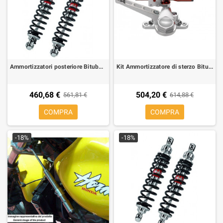
Ammortizzatori posteriore Bitubo WME02 per BMW R-6, R-7, R90, R100 69-87
Kit Ammortizzatore di sterzo Bitubo per Honda CBR 900 RR 02-03,
460,68 €
504,20 €
561,81 €
614,88 €
COMPRA
COMPRA
-18%
-18%