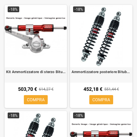
-18%
-18%
Kit Ammortizzatore di sterzo Bitubo per Ducati Monster 600/750/900 94-02,
Ammortizzatore posteriore Bitubo WME02 per Gilera Fuoco 500, Piaggio MP3 500, 1 coppia
503,70 €
452,18 €
614,27 €
551,44 €
COMPRA
COMPRA
-18%
-18%