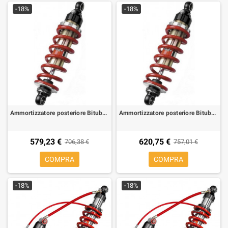
-18%
-18%
Ammortizzatore posteriore Bitubo XZE01 per Aprilia Pegaso 650 Cube ie 03-05
Ammortizzatore posteriore Bitubo XZE11 per Aprilia Falco 1000, Futura 1000
579,23 €
620,75 €
706,38 €
757,01 €
COMPRA
COMPRA
-18%
-18%