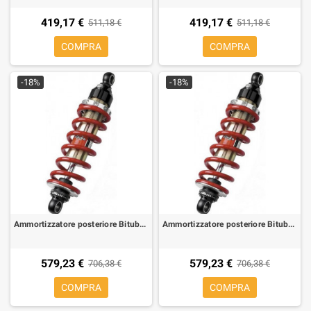
419,17 €
419,17 €
511,18 €
511,18 €
COMPRA
COMPRA
-18%
-18%
Ammortizzatore posteriore Bitubo XZE01 per Aprilia Pegaso 650 91-94
Ammortizzatore posteriore Bitubo XZE01 per Aprilia Pegaso 650 Cube 97-02
579,23 €
579,23 €
706,38 €
706,38 €
COMPRA
COMPRA